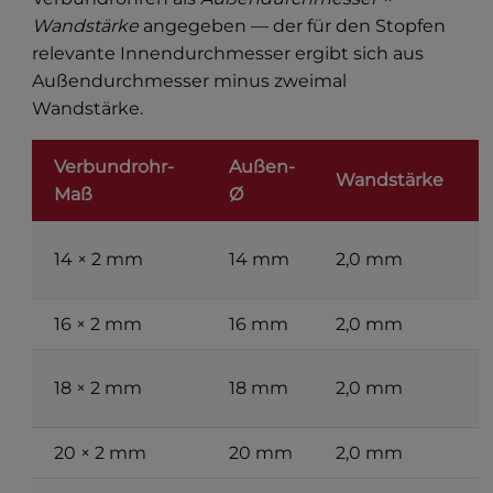
Wandstärke
angegeben — der für den Stopfen
relevante Innendurchmesser ergibt sich aus
Außendurchmesser minus zweimal
Wandstärke.
Verbundrohr-
Außen-
I
Wandstärke
Maß
Ø
1
14 × 2 mm
14 mm
2,0 mm
16 × 2 mm
16 mm
2,0 mm
1
1
18 × 2 mm
18 mm
2,0 mm
20 × 2 mm
20 mm
2,0 mm
1