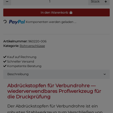
Stück
In den Warenkorb
ing...
Komponenten werden geladen ...
Artikelnummer:
960220-006
Kategorie:
Rohrverschlüsse
Kauf auf Rechnung
Schneller Versand
Kompetente Beratung
Beschreibung
Abdrückstopfen für Verbundrohre —
wiederverwendbares Profiwerkzeug für
die Druckprüfung
Der Abdrückstopfen für Verbundrohre ist ein
robustes Stahlwerkzeug zum Verschließen von