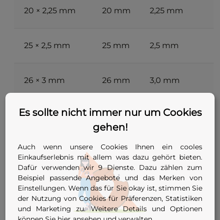
1
20 × 2,25 mm
20 mm
2,25 mm
2
25 × 2,5 mm
25 mm
2,5 mm
2
26 × 3 mm
26 mm
3,0 mm
2
Es sollte nicht immer nur um Cookies
32 × 3 mm
32 mm
3,0 mm
gehen!
Auch wenn unsere Cookies Ihnen ein cooles
Maßgeblich für die Auswahl ist das
Einkaufserlebnis mit allem was dazu gehört bieten.
aufgedruckte Verbundrohr-Maß, nicht der
Dafür verwenden wir 9 Dienste. Dazu zählen zum
gemessene Innendurchmesser. Bei
Beispiel passende Angebote und das Merken von
Verbundrohren in Mehrschicht-Bauweise (PE-
Einstellungen. Wenn das für Sie okay ist, stimmen Sie
Aluminium-PE) sind die angegebenen
der Nutzung von Cookies für Präferenzen, Statistiken
Wandstärken Standard, sodass die Größenwahl
und Marketing zu. Weitere Details und Optionen
können Sie
hier ansehen
und verwalten.