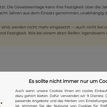
t. Die Gewebeeinlage kann ihre Festigkeit über die Jahr
acht Jahren aus dem Einsatz genommen, unabhängig dav
er sind, werden nicht mehr eingesetzt — auch nicht bei 
 und Festigkeit. Wie bei einem alten Reifen: irgendwann 
ektrum. Zehn Größen sind im Shop bestellbar, weitere z
Es sollte nicht immer nur um Co
länge
Durchmesser
Auch wenn unsere Cookies Ihnen ein cooles Einkauf
dazu gehört bieten. Dafür verwenden wir 9 Dienste. 
m
45 mm
passende Angebote und das Merken von Einstellungen
ist, stimmen Sie der Nutzung von Cookies für Präfe