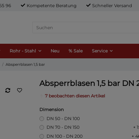
21 65 96
Kompetente Beratung
Schneller Versand
Rohr - Stahl
Neu
% Sale
Service
Absperrblasen 1,5 bar
Absperrblasen 1,5 bar DN 
7 beobachten diesen Artikel
Dimension
DN 50 - DN 100
DN 70 - DN 150
+ 
DN 100 - DN 200
+ 4