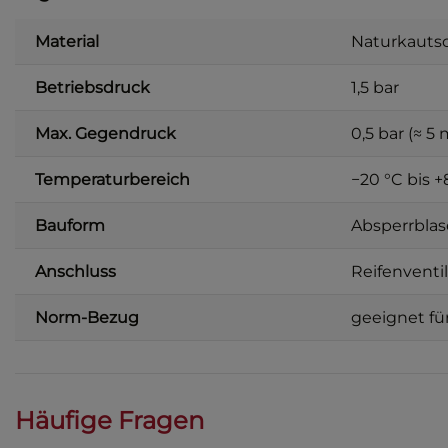
Material
Naturkauts
Betriebsdruck
1,5 bar
Max. Gegendruck
0,5 bar (≈ 5
Temperaturbereich
−20 °C bis +
Bauform
Absperrbla
Anschluss
Reifenventi
Norm-Bezug
geeignet fü
Häufige Fragen