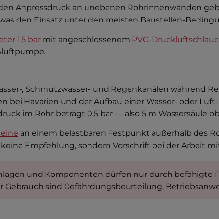
ür den Anpressdruck an unebenen Rohrinnenwänden gebr
, was den Einsatz unter den meisten Baustellen-Beding
er 1,5 bar
mit angeschlossenem
PVC-Druckluftschlau
ßluftpumpe.
hwasser-, Schmutzwasser- und Regenkanälen während Rep
en bei Havarien und der Aufbau einer Wasser- oder Luf
ck im Rohr beträgt 0,5 bar — also 5 m Wassersäule obe
leine
an einem belastbaren Festpunkt außerhalb des Roh
t keine Empfehlung, sondern Vorschrift bei der Arbeit 
nlagen und Komponenten dürfen nur durch befähigte P
or Gebrauch sind Gefährdungsbeurteilung, Betriebsanwei