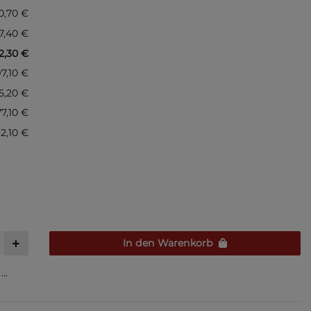
0,70 €
77,40 €
2,30 €
97,10 €
35,20 €
77,10 €
32,10 €
In den Warenkorb
..