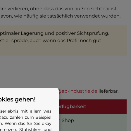
e verlieren, ohne dass das von außen sichtbar ist.
on, wie häufig sie tatsächlich verwendet wurden.
optimaler Lagerung und positiver Sichtprüfung.
ist er spröde, auch wenn das Profil noch gut
ehn auf Anfrage über
info@ab-industrie.de
lieferbar.
okies gehen!
Gewicht
Verfügbarkeit
serlebnis mit allem was
Dazu zählen zum Beispiel
0,4 kg
Im Shop
. Wenn das für Sie okay
renzen, Statistiken und