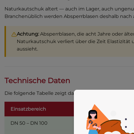
Naturkautschuk altert — auch im Lager, auch ungenutz
Branchenüblich werden Absperrblasen deshalb nach 
Achtung:
Absperrblasen, die acht Jahre oder ält
Naturkautschuk verliert über die Zeit Elastizität
aussieht.
Technische Daten
Die folgende Tabelle zeigt das vollständige Größensp
Einsatzbereich
Gesamt
DN 50 – DN 100
330 m