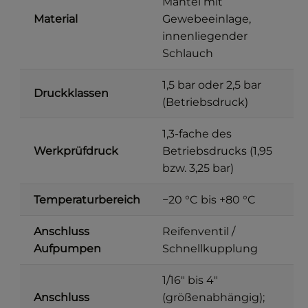
Mantel mit
Material
Gewebeeinlage,
innenliegender
Schlauch
1,5 bar oder 2,5 bar
Druckklassen
(Betriebsdruck)
1,3-fache des
Werkprüfdruck
Betriebsdrucks (1,95
bzw. 3,25 bar)
Temperaturbereich
−20 °C bis +80 °C
Anschluss
Reifenventil /
Aufpumpen
Schnellkupplung
1/16" bis 4"
Anschluss
(größenabhängig);