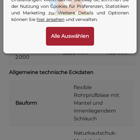
DN 500 – DN
der Nutzung von Cookies für Präferenzen, Statistiken
1.200 mm
485 mm
1.000
und Marketing zu. Weitere Details und Optionen
können Sie
hier ansehen
und verwalten.
DN 600 – DN
1.400 mm
585 mm
1.200
Alle Auswählen
DN 800 – DN
3.200 mm
790 mm
2.000
Allgemeine technische Eckdaten
flexible
Rohrprüfblase mit
Bauform
Mantel und
innenliegendem
Schlauch
Naturkautschuk-