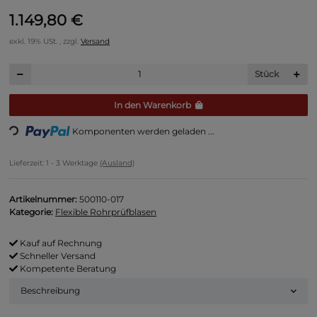
1.149,80 €
exkl. 19% USt. , zzgl.
Versand
Stück
In den Warenkorb
ng...
Komponenten werden geladen ...
Lieferzeit:
1 - 3 Werktage
(Ausland)
Artikelnummer:
500110-017
Kategorie:
Flexible Rohrprüfblasen
Kauf auf Rechnung
Schneller Versand
Kompetente Beratung
Beschreibung