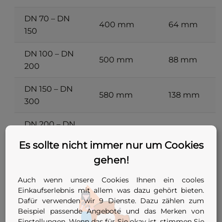
DN 70 – DN
400 mm
64 mm
150
DN 100 – DN
500 mm
88 mm
200
DN 150 – DN
580 mm
138 mm
300
DN 200 – DN
680 mm
185 mm
400
Es sollte nicht immer nur um Cookies
gehen!
DN 200 – DN
820 mm
185 mm
500
Auch wenn unsere Cookies Ihnen ein cooles
Einkaufserlebnis mit allem was dazu gehört bieten.
DN 300 – DN
850 mm
285 mm
Dafür verwenden wir 9 Dienste. Dazu zählen zum
600
Beispiel passende Angebote und das Merken von
Einstellungen. Wenn das für Sie okay ist, stimmen Sie