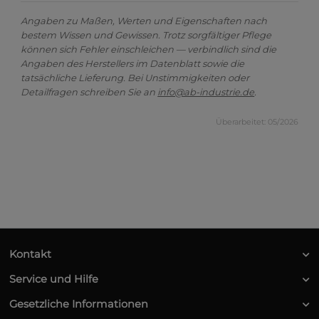
Angaben zu Maßen, Werten und Eigenschaften nach
bestem Wissen und Gewissen. Trotz sorgfältiger Pflege
können sich Fehler einschleichen — verbindlich sind die
Angaben des Herstellers im Datenblatt sowie die
tatsächliche Lieferung. Bei Unstimmigkeiten oder
Detailfragen schreiben Sie an
info@ab-industrie.de
.
Überarbeitet: 05/2026
Kontakt
Service und Hilfe
Gesetzliche Informationen