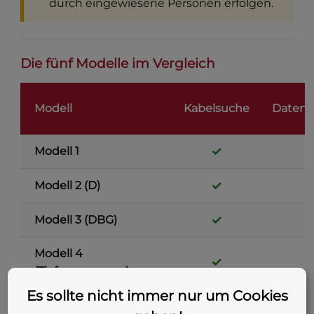
durch eingewiesene Personen erfolgen.
Die fünf Modelle im Vergleich
Modell
Kabelsuche
Datenl
✓
Modell 1
✓
Modell 2 (D)
✓
Modell 3 (DBG)
Modell 4
✓
(Tiefenmessung)
Es sollte nicht immer nur um Cookies
Modell 5
✓