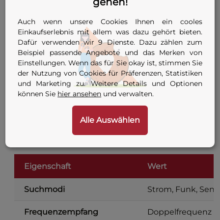
gehen!
(Tiefenmessung, DBG)
Auch wenn unsere Cookies Ihnen ein cooles
Die Modelle mit Tiefenmessung verfügen
Einkaufserlebnis mit allem was dazu gehört bieten.
Dafür verwenden wir 9 Dienste. Dazu zählen zum
zusätzlich über einen Tiefenmesser mit Sender.
Beispiel passende Angebote und das Merken von
„Datenlogging", „USB-Transfer" und „GPS +
Einstellungen. Wenn das für Sie okay ist, stimmen Sie
Bluetooth" betreffen die Dokumentation der
der Nutzung von Cookies für Präferenzen, Statistiken
Messungen — wer Ortungsergebnisse später
und Marketing zu. Weitere Details und Optionen
am Rechner auswerten oder verorten muss,
können Sie
hier ansehen
und verwalten.
greift zu den höheren Ausstattungsstufen.
Alle Auswählen
Technische Daten (alle Modelle)
Eigenschaft
Wert
Suchmodi
Strom, Funk, Sende
Frequenzempfang
Doppelfrequenz 33