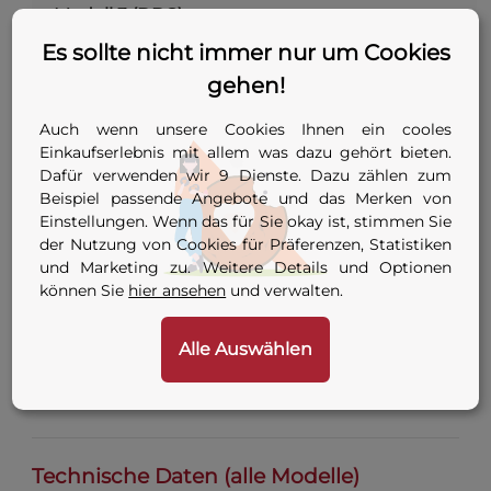
✓
Modell 3 (DBG)
Es sollte nicht immer nur um Cookies
Modell 4
✓
gehen!
(Tiefenmessung)
Auch wenn unsere Cookies Ihnen ein cooles
Modell 5
Einkaufserlebnis mit allem was dazu gehört bieten.
✓
(Tiefenmessung, DBG)
Dafür verwenden wir 9 Dienste. Dazu zählen zum
Beispiel passende Angebote und das Merken von
Einstellungen. Wenn das für Sie okay ist, stimmen Sie
Die Modelle mit Tiefenmessung verfügen
der Nutzung von Cookies für Präferenzen, Statistiken
zusätzlich über einen Tiefenmesser mit Sender.
und Marketing zu. Weitere Details und Optionen
„Datenlogging", „USB-Transfer" und „GPS +
können Sie
hier ansehen
und verwalten.
Bluetooth" betreffen die Dokumentation der
Messungen — wer Ortungsergebnisse später
Alle Auswählen
am Rechner auswerten oder verorten muss,
greift zu den höheren Ausstattungsstufen.
Technische Daten (alle Modelle)