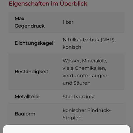
Eigenschaften im Überblick
Max.
1 bar
Gegendruck
Nitrilkautschuk (NBR),
Dichtungskegel
konisch
Wasser, Mineralöle,
viele Chemikalien,
Beständigkeit
verdünnte Laugen
und Säuren
Metallteile
Stahl verzinkt
konischer Eindrück-
Bauform
Stopfen
Innendurchmesser 13