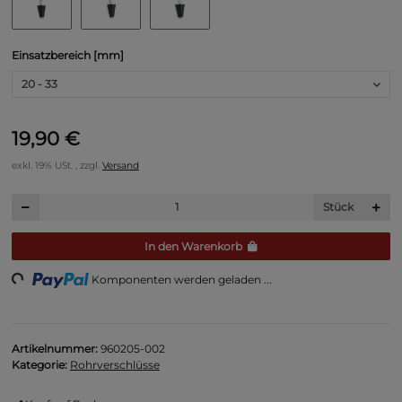
Einsatzbereich [mm]
20 - 33
19,90 €
exkl. 19% USt. , zzgl.
Versand
Stück
In den Warenkorb
ing...
Komponenten werden geladen ...
Artikelnummer:
960205-002
Kategorie:
Rohrverschlüsse