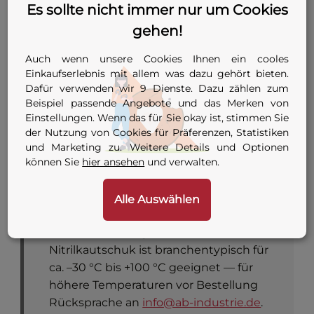
Einsatzbereich
Es sollte nicht immer nur um Cookies
bis 63 mm
gehen!
8 Varianten — siehe
Auch wenn unsere Cookies Ihnen ein cooles
Anschluss
Konfigurator-Tabelle
Einkaufserlebnis mit allem was dazu gehört bieten.
oben
Dafür verwenden wir 9 Dienste. Dazu zählen zum
Beispiel passende Angebote und das Merken von
G 1/8 oder G 1/4 (je nach
Einstellungen. Wenn das für Sie okay ist, stimmen Sie
Innengewinde
Anschluss-
der Nutzung von Cookies für Präferenzen, Statistiken
Adapter
und Marketing zu. Weitere Details und Optionen
Konfiguration)
können Sie
hier ansehen
und verwalten.
Hinweis:
Temperatureinsatzgrenzen sind
Alle Auswählen
im Hersteller-Datenblatt zu diesem
Artikel nicht ausgewiesen. NBR-
Nitrilkautschuk ist branchentypisch für
ca. –30 °C bis +100 °C geeignet — für
höhere Temperaturen vor Bestellung
Rücksprache an
info@ab-industrie.de
.