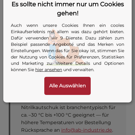
Einsatzbereich
Es sollte nicht immer nur um Cookies
bis 63 mm
gehen!
8 Varianten — siehe
Auch wenn unsere Cookies Ihnen ein cooles
Anschluss
Konfigurator-Tabelle
Einkaufserlebnis mit allem was dazu gehört bieten.
oben
Dafür verwenden wir 9 Dienste. Dazu zählen zum
Beispiel passende Angebote und das Merken von
G 1/8 oder G 1/4 (je nach
Einstellungen. Wenn das für Sie okay ist, stimmen Sie
Innengewinde
Anschluss-
der Nutzung von Cookies für Präferenzen, Statistiken
Adapter
und Marketing zu. Weitere Details und Optionen
Konfiguration)
können Sie
hier ansehen
und verwalten.
Hinweis:
Temperatureinsatzgrenzen sind
Alle Auswählen
im Hersteller-Datenblatt zu diesem
Artikel nicht ausgewiesen. NBR-
Nitrilkautschuk ist branchentypisch für
ca. –30 °C bis +100 °C geeignet — für
höhere Temperaturen vor Bestellung
Rücksprache an
info@ab-industrie.de
.