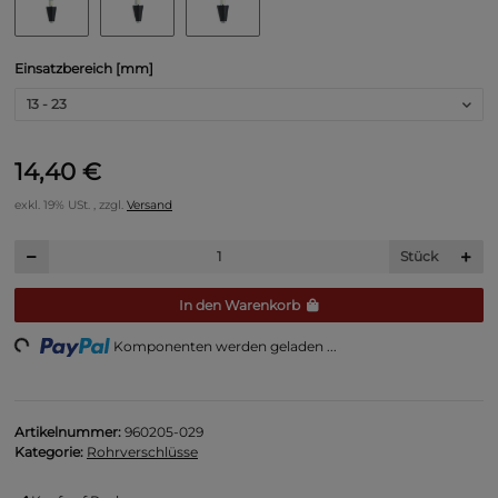
Einsatzbereich [mm]
13 - 23
14,40 €
exkl. 19% USt. , zzgl.
Versand
Stück
In den Warenkorb
ing...
Komponenten werden geladen ...
Artikelnummer:
960205-029
Kategorie:
Rohrverschlüsse