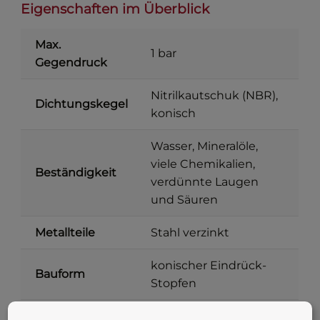
Eigenschaften im Überblick
Max.
1 bar
Gegendruck
Nitrilkautschuk (NBR),
Dichtungskegel
konisch
Wasser, Mineralöle,
viele Chemikalien,
Beständigkeit
verdünnte Laugen
und Säuren
Metallteile
Stahl verzinkt
konischer Eindrück-
Bauform
Stopfen
Innendurchmesser 13