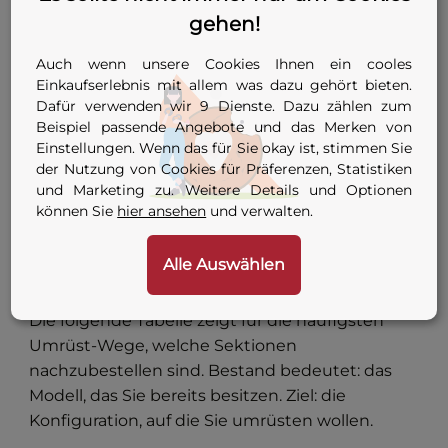
Schneidklinge für die Sektion mit Schneidblock
gehen!
(A bei PLAS1PE, D bei PLAS2PE bis PLAS4PE). Für
PE-Rohre aus gehärtetem Werkzeugstahl, mit
Auch wenn unsere Cookies Ihnen ein cooles
konventionellem Schleifgerät nachschleifbar.
Einkaufserlebnis mit allem was dazu gehört bieten.
Für PVC-Rohre mit Hartmetallspitze, gehärtetes
Dafür verwenden wir 9 Dienste. Dazu zählen zum
Beispiel passende Angebote und das Merken von
Schleifmittel (Siliciumcarbid oder Diamant) zum
Einstellungen. Wenn das für Sie okay ist, stimmen Sie
Nachschleifen erforderlich. PE- und PVC-Klingen
der Nutzung von Cookies für Präferenzen, Statistiken
passen am selben Cutter, sind aber nicht
und Marketing zu. Weitere Details und Optionen
baugleich – beim Bestellen die richtige
können Sie
hier ansehen
und verwalten.
Ausführung wählen.
Alle Auswählen
Vom kleinen zum großen Modell – und
umgekehrt
Die folgende Tabelle zeigt für die häufigsten
Umrüst-Wege, welche Sektionen
nachzubestellen sind. Bestand bedeutet: das
Modell, das Sie bereits besitzen. Ziel: die
Konfiguration, auf die Sie umrüsten wollen.