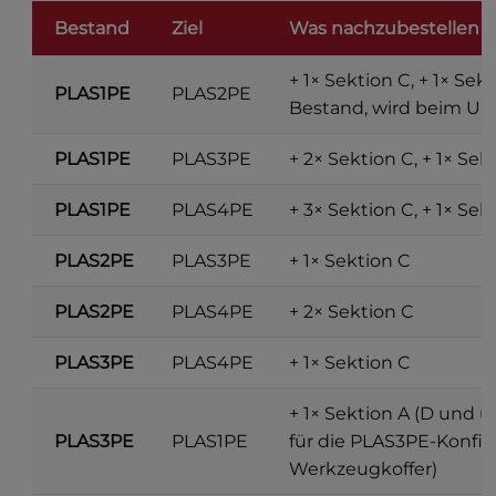
Bestand
Ziel
Was nachzubestellen is
+ 1× Sektion C, + 1× Sek
PLAS1PE
PLAS2PE
Bestand, wird beim Um
PLAS1PE
PLAS3PE
+ 2× Sektion C, + 1× Sek
PLAS1PE
PLAS4PE
+ 3× Sektion C, + 1× Sek
PLAS2PE
PLAS3PE
+ 1× Sektion C
PLAS2PE
PLAS4PE
+ 2× Sektion C
PLAS3PE
PLAS4PE
+ 1× Sektion C
+ 1× Sektion A (D und ü
PLAS3PE
PLAS1PE
für die PLAS3PE-Konfig
Werkzeugkoffer)