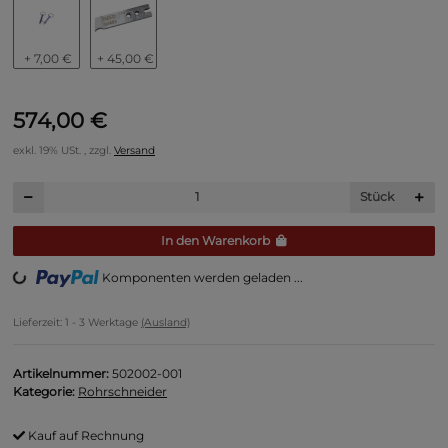
+ 7,00 €
+ 45,00 €
574,00 €
exkl. 19% USt. , zzgl.
Versand
Stück
In den Warenkorb
ng...
Komponenten werden geladen ...
Lieferzeit:
1 - 3 Werktage
(Ausland)
Artikelnummer:
502002-001
Kategorie:
Rohrschneider
Kauf auf Rechnung