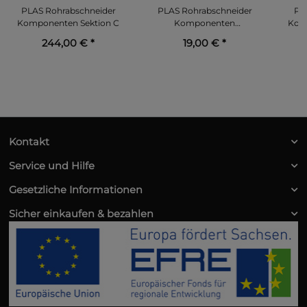
PLAS Rohrabschneider
PLAS Rohrabschneider
PL
Komponenten Sektion C
Komponenten
Kom
Sektionsverbinder
244,00 €
*
19,00 €
*
Kontakt
Service und Hilfe
Gesetzliche Informationen
Sicher einkaufen & bezahlen