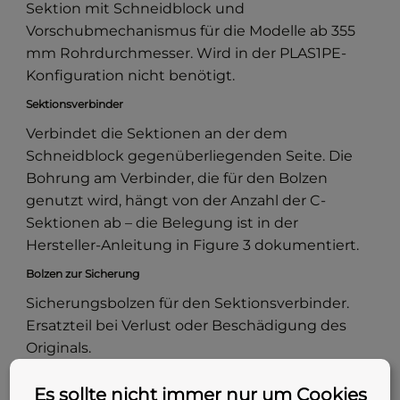
Sektion mit Schneidblock und
Vorschubmechanismus für die Modelle ab 355
mm Rohrdurchmesser. Wird in der PLAS1PE-
Konfiguration nicht benötigt.
Sektionsverbinder
Verbindet die Sektionen an der dem
Schneidblock gegenüberliegenden Seite. Die
Bohrung am Verbinder, die für den Bolzen
genutzt wird, hängt von der Anzahl der C-
Sektionen ab – die Belegung ist in der
Hersteller-Anleitung in Figure 3 dokumentiert.
Bolzen zur Sicherung
Sicherungsbolzen für den Sektionsverbinder.
Ersatzteil bei Verlust oder Beschädigung des
Originals.
Ersatzmesser PLAS
Es sollte nicht immer nur um Cookies