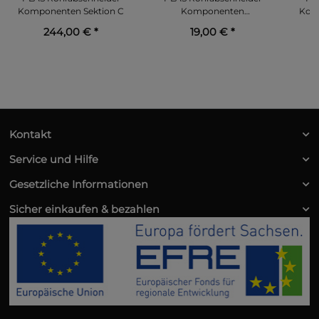
Komponenten Sektion C
Komponenten
Kom
Sektionsverbinder
244,00 €
*
19,00 €
*
Kontakt
Service und Hilfe
Gesetzliche Informationen
Sicher einkaufen & bezahlen