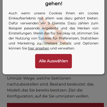
gehen!
(A bei PLAS1PE, D bei PLAS2PE bis PLAS4PE). Für
PE-Rohre aus gehärtetem Werkzeugstahl, mit
Auch wenn unsere Cookies Ihnen ein cooles
konventionellem Schleifgerät nachschleifbar.
Einkaufserlebnis mit allem was dazu gehört bieten.
Für PVC-Rohre mit Hartmetallspitze, gehärtetes
Dafür verwenden wir 9 Dienste. Dazu zählen zum
Schleifmittel (Siliciumcarbid oder Diamant) zum
Beispiel passende Angebote und das Merken von
Nachschleifen erforderlich. PE- und PVC-Klingen
Einstellungen. Wenn das für Sie okay ist, stimmen Sie
der Nutzung von Cookies für Präferenzen, Statistiken
passen am selben Cutter, sind aber nicht
und Marketing zu. Weitere Details und Optionen
baugleich – beim Bestellen die richtige
können Sie
hier ansehen
und verwalten.
Ausführung wählen.
Vom kleinen zum großen Modell – und
Alle Auswählen
umgekehrt
Die folgende Tabelle zeigt für die häufigsten
Umrüst-Wege, welche Sektionen
nachzubestellen sind. Bestand bedeutet: das
Modell, das Sie bereits besitzen. Ziel: die
Konfiguration, auf die Sie umrüsten wollen.