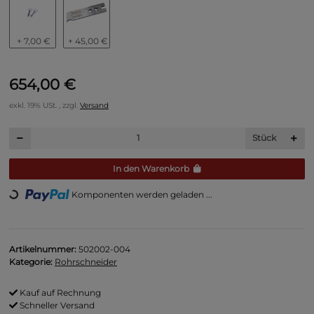
+ 7,00 €
+ 45,00 €
654,00 €
exkl. 19% USt. , zzgl.
Versand
Stück
In den Warenkorb
ading...
Komponenten werden geladen ...
Artikelnummer:
502002-004
Kategorie:
Rohrschneider
Kauf auf Rechnung
Schneller Versand