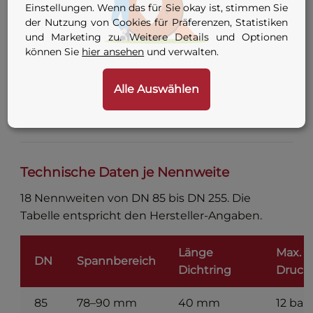
Einstellungen. Wenn das für Sie okay ist, stimmen Sie
9 Varianten — siehe
der Nutzung von Cookies für Präferenzen, Statistiken
Anschluss
Konfigurator-Tabelle
und Marketing zu. Weitere Details und Optionen
können Sie
hier ansehen
und verwalten.
oben
Innengewinde
G ½″ / G ¾″ / G 1″ (je nach
Alle Auswählen
Durchgang
Nennweite)
Technische Daten je Nennweite
18 Nennweiten von DN 85 bis DN 255. Die
Tabelle entspricht den Hersteller-Angaben.
Länge
Max.
DN
Spannbereich
Dichtring
Druck
85
78–90 mm
40 mm
12 bar