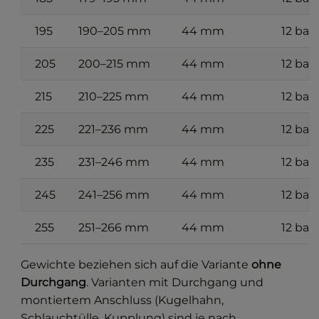
195
190–205 mm
44 mm
12 bar
205
200–215 mm
44 mm
12 bar
215
210–225 mm
44 mm
12 bar
225
221–236 mm
44 mm
12 bar
235
231–246 mm
44 mm
12 bar
245
241–256 mm
44 mm
12 bar
255
251–266 mm
44 mm
12 bar
Gewichte beziehen sich auf die Variante
ohne
Durchgang
. Varianten mit Durchgang und
montiertem Anschluss (Kugelhahn,
Schlauchtülle, Kupplung) sind je nach