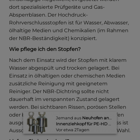
dort spezialisierte Prüfgeräte und Gas-
Absperrblasen. Der Hochdruck-
Rohrverschlussstopfen ist für Wasser, Abwasser,
ölhaltige Medien und Chemikalien (im Rahmen
der NBR-Beständigkeit) konzipiert.
Wie pflege ich den Stopfen?
Nach dem Einsatz wird der Stopfen mit klarem
Wasser abgespült und trocken gelagert. Bei
Einsatz in ölhaltigen oder chemischen Medien
zusätzliche Reinigung mit geeignetem
Reiniger. Der NBR-Dichtring sollte nicht
dauerhaft im verspannten Zustand gelagert
werden. Bei sichtbaren Rissen, porösen Stellen
oder bleibender Verformung wird der Stopfen
Jemand aus
Neuhofen an der Ybbs
kauft
ausgesondert — bei einem 12-bar-Verschluss ist
Innenziehkopf für PE-HD d 63
Vor etwa 2Tagen​
Aussonderung statt Reparatur die richtige Wahl.