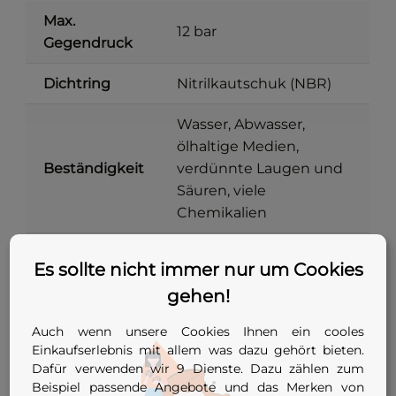
Max.
12 bar
Gegendruck
Dichtring
Nitrilkautschuk (NBR)
Wasser, Abwasser,
ölhaltige Medien,
Beständigkeit
verdünnte Laugen und
Säuren, viele
Chemikalien
Metallteile
Stahl verzinkt
Es sollte nicht immer nur um Cookies
gehen!
Stopfen mit zentraler
Bauform
Spannschraube
Auch wenn unsere Cookies Ihnen ein cooles
Einkaufserlebnis mit allem was dazu gehört bieten.
DN 85 bis DN 255 (78–
Einsatzbereich
Dafür verwenden wir 9 Dienste. Dazu zählen zum
266 mm)
Beispiel passende Angebote und das Merken von