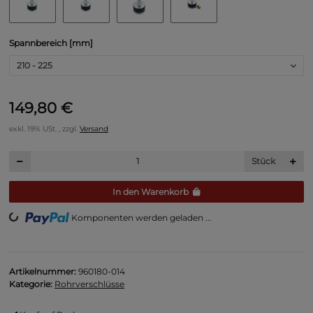
Spannbereich [mm]
210 - 225
149,80 €
exkl. 19% USt. , zzgl.
Versand
Stück
In den Warenkorb
ading...
Komponenten werden geladen ...
Artikelnummer:
960180-014
Kategorie:
Rohrverschlüsse