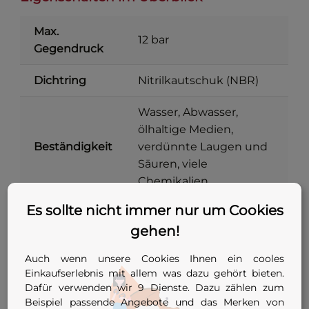
Max.
12 bar
Gegendruck
Dichtring
Nitrilkautschuk (NBR)
Wasser, Abwasser,
ölhaltige Medien,
Beständigkeit
verdünnte Laugen und
Säuren, viele
Chemikalien
Es sollte nicht immer nur um Cookies
Metallteile
Stahl verzinkt
gehen!
Stopfen mit zentraler
Bauform
Auch wenn unsere Cookies Ihnen ein cooles
Spannschraube
Einkaufserlebnis mit allem was dazu gehört bieten.
Dafür verwenden wir 9 Dienste. Dazu zählen zum
DN 85 bis DN 255 (78–
Einsatzbereich
Beispiel passende Angebote und das Merken von