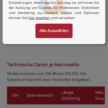
266 mm)
Einstellungen. Wenn das für Sie okay ist, stimmen Sie
der Nutzung von Cookies für Präferenzen, Statistiken
9 Varianten — siehe
und Marketing zu. Weitere Details und Optionen
Anschluss
Konfigurator-Tabelle
können Sie
hier ansehen
und verwalten.
oben
Alle Auswählen
Innengewinde
G ½″ / G ¾″ / G 1″ (je nach
Durchgang
Nennweite)
Technische Daten je Nennweite
18 Nennweiten von DN 85 bis DN 255. Die
Tabelle entspricht den Hersteller-Angaben.
Länge
Max.
DN
Spannbereich
Dichtring
Druck