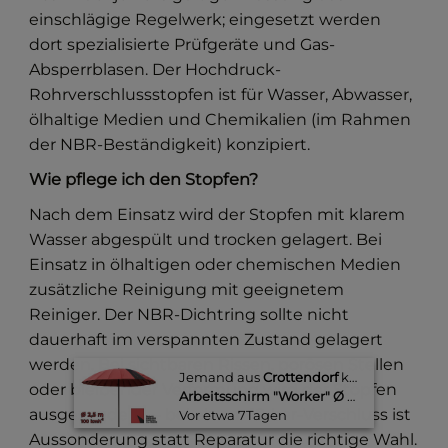
einschlägige Regelwerk; eingesetzt werden
dort spezialisierte Prüfgeräte und Gas-
Absperrblasen. Der Hochdruck-
Rohrverschlussstopfen ist für Wasser, Abwasser,
ölhaltige Medien und Chemikalien (im Rahmen
der NBR-Beständigkeit) konzipiert.
Wie pflege ich den Stopfen?
Nach dem Einsatz wird der Stopfen mit klarem
Wasser abgespült und trocken gelagert. Bei
Einsatz in ölhaltigen oder chemischen Medien
zusätzliche Reinigung mit geeignetem
Reiniger. Der NBR-Dichtring sollte nicht
dauerhaft im verspannten Zustand gelagert
werden. Bei sichtbaren Rissen, porösen Stellen
Jemand aus
Crottendorf
kaufte gerade
oder bleibender Verformung wird der Stopfen
Arbeitsschirm "Worker" Ø 2,5 m, RED
ausgesondert — bei einem 12-bar-Verschluss ist
Vor etwa 7Tagen​
Aussonderung statt Reparatur die richtige Wahl.