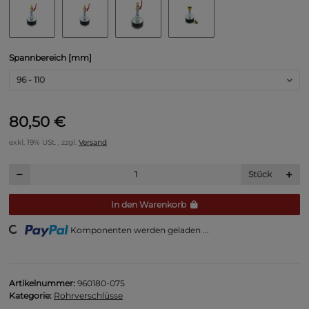
Spannbereich [mm]
96 - 110
80,50 €
exkl. 19% USt. , zzgl.
Versand
Stück
In den Warenkorb
ng...
Komponenten werden geladen ...
Artikelnummer:
960180-075
Kategorie:
Rohrverschlüsse