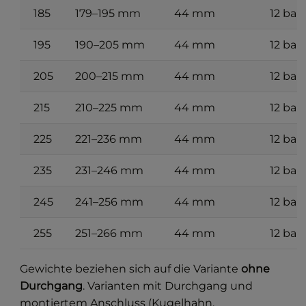
185
179–195 mm
44 mm
12 bar
195
190–205 mm
44 mm
12 bar
205
200–215 mm
44 mm
12 bar
215
210–225 mm
44 mm
12 bar
225
221–236 mm
44 mm
12 bar
235
231–246 mm
44 mm
12 bar
245
241–256 mm
44 mm
12 bar
255
251–266 mm
44 mm
12 bar
Gewichte beziehen sich auf die Variante
ohne
Durchgang
. Varianten mit Durchgang und
montiertem Anschluss (Kugelhahn,