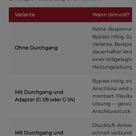
Variante
Wann sinnvoll?
Reine Absperrung
Bypass nötig. Gün
Variante. Beispiel:
Ohne Durchgang
dauerhafter Versc
einer stillgelegte
Heizungsleitung.
Bypass nötig, eig
Anschluss wird vo
Mit Durchgang und
montiert. Flexibel
Adapter (G 1/8 oder G 1/4)
Lösung — gewün
Anschlussstück fr
Druckluft-Anwen
Mit Durchgang und
schnell verbunde