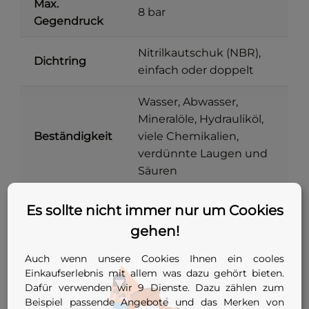
Max.
8 bar
Gegendruck
Nitrilkautschuk (NBR),
Dichtring
einfach oder doppelt
Wasser, Abwasser,
Mineralöle, Hydrauliköl,
Beständigkeit
viele Chemikalien,
verdünnte Laugen und
Säuren
Metallteile
Stahl verzinkt
Es sollte nicht immer nur um Cookies
gehen!
Stopfen mit zentraler
Bauform
Spannschraube, einfach
Auch wenn unsere Cookies Ihnen ein cooles
oder doppelt
Einkaufserlebnis mit allem was dazu gehört bieten.
Dafür verwenden wir 9 Dienste. Dazu zählen zum
Innendurchmesser 11,8
Beispiel passende Angebote und das Merken von
Einsatzbereich