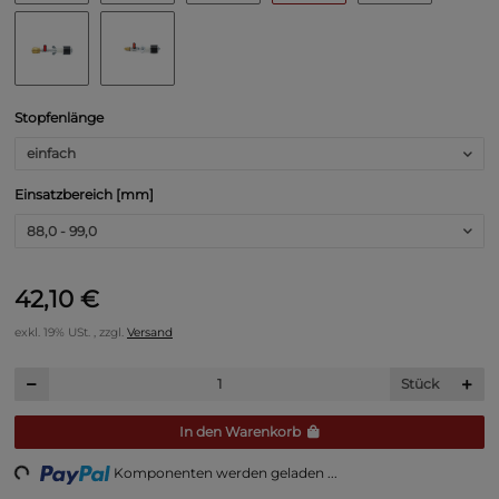
Stopfenlänge
einfach
Einsatzbereich [mm]
88,0 - 99,0
42,10 €
exkl. 19% USt. , zzgl.
Versand
Stück
ing...
In den Warenkorb
Komponenten werden geladen ...