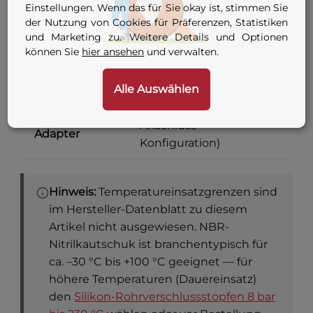
Einstellungen. Wenn das für Sie okay ist, stimmen Sie
bis 99 mm
der Nutzung von Cookies für Präferenzen, Statistiken
und Marketing zu. Weitere Details und Optionen
7 Varianten — siehe
können Sie
hier ansehen
und verwalten.
Anschluss
Konfigurator-Tabelle
oben
Alle Auswählen
G 1/8 oder G 1/4 (je nach
Innengewinde
Anschluss-
Adapter
Konfiguration)
Hinweis:
Temperatureinsatzgrenzen sind
im Hersteller-Datenblatt zu diesem
Artikel nicht ausgewiesen. NBR-
Nitrilkautschuk ist branchentypisch für
ca. –30 °C bis +100 °C geeignet — für
höhere Temperaturen (Dauereinsatz)
den
Silikon-Rohrverschlussstopfen 8 bar