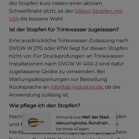
der Stopfen kurz neben einer aktiven
Schweißnaht sitzt), ist der
Silikon-Stopfen mit
V2A
die bessere Wahl.
Ist der Stopfen für Trinkwasser zugelassen?
Eine ausdrückliche Trinkwasser-Zulassung nach
DVGW W 270 oder KTW liegt für diesen Stopfen
nicht vor. Für Druckprüfungen an Trinkwasser-
Installationen nach DVGW W 400-2 sind dafür
zugelassene Geräte zu verwenden. Bei
Wartungsabsperrungen vor Bestellung
Rücksprache an
info@ab-industrie.de
, ob die
Anwendung zulässig ist.
Wie pflege ich den Stopfen?
Nach dem Einsatz mit klarem Wasser abspülen
Jemand aus
Weil der Stadt
kaufte gerad
Vakuumglocke, Rundnaht DN 200 - DN 350 Kupplung NW 7.2
und trocken lagern. Bei Einsatz in ölhaltigen
Vor etwa 4Tagen​
Medien zusätzliche Reinigung mit geeignetem