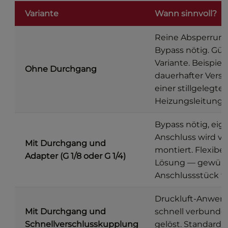
Variante
Wann sinnvoll?
Reine Absperrung
Bypass nötig. Gün
Variante. Beispiel:
Ohne Durchgang
dauerhafter Versc
einer stillgelegte
Heizungsleitung.
Bypass nötig, eig
Anschluss wird vo
Mit Durchgang und
montiert. Flexibel
Adapter (G 1/8 oder G 1/4)
Lösung — gewün
Anschlussstück fr
Druckluft-Anwen
Mit Durchgang und
schnell verbunde
Schnellverschlusskupplung
gelöst. Standard