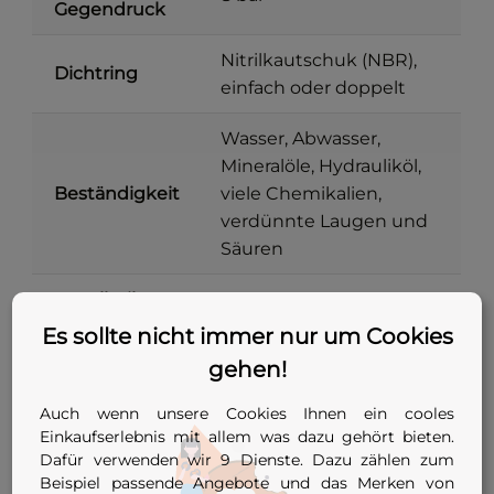
Gegendruck
Nitrilkautschuk (NBR),
Dichtring
einfach oder doppelt
Wasser, Abwasser,
Mineralöle, Hydrauliköl,
Beständigkeit
viele Chemikalien,
verdünnte Laugen und
Säuren
Metallteile
Stahl verzinkt
Es sollte nicht immer nur um Cookies
Stopfen mit zentraler
gehen!
Bauform
Spannschraube, einfach
oder doppelt
Auch wenn unsere Cookies Ihnen ein cooles
Einkaufserlebnis mit allem was dazu gehört bieten.
Innendurchmesser 11,8
Dafür verwenden wir 9 Dienste. Dazu zählen zum
Einsatzbereich
bis 99 mm
Beispiel passende Angebote und das Merken von