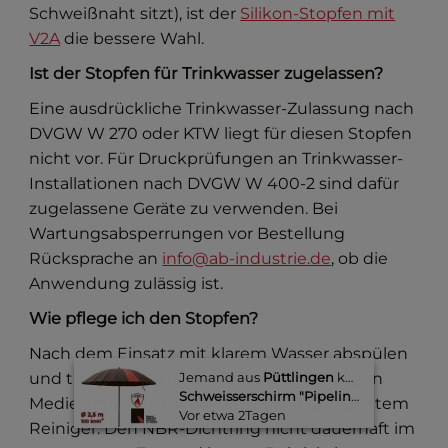
Schweißnaht sitzt), ist der
Silikon-Stopfen mit
V2A
die bessere Wahl.
Ist der Stopfen für Trinkwasser zugelassen?
Eine ausdrückliche Trinkwasser-Zulassung nach
DVGW W 270 oder KTW liegt für diesen Stopfen
nicht vor. Für Druckprüfungen an Trinkwasser-
Installationen nach DVGW W 400-2 sind dafür
zugelassene Geräte zu verwenden. Bei
Wartungsabsperrungen vor Bestellung
Rücksprache an
info@ab-industrie.de
, ob die
Anwendung zulässig ist.
Wie pflege ich den Stopfen?
Nach dem Einsatz mit klarem Wasser abspülen
und trocken lagern. Bei Einsatz in ölhaltigen
Jemand aus
Püttlingen
kaufte gerade
Schweisserschirm "Pipeliner" Ø 2,5 m, SCHWER ENTFLAMMBAR
Medien zusätzliche Reinigung mit geeignetem
Vor etwa 2Tagen​
Reiniger. Den NBR-Dichtring nicht dauerhaft im