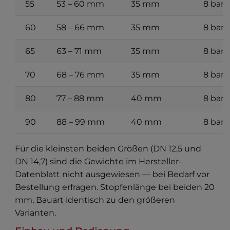
55
53 – 60 mm
35 mm
8 bar
60
58 – 66 mm
35 mm
8 bar
65
63 – 71 mm
35 mm
8 bar
70
68 – 76 mm
35 mm
8 bar
80
77 – 88 mm
40 mm
8 bar
90
88 – 99 mm
40 mm
8 bar
Für die kleinsten beiden Größen (DN 12,5 und
DN 14,7) sind die Gewichte im Hersteller-
Datenblatt nicht ausgewiesen — bei Bedarf vor
Bestellung erfragen. Stopfenlänge bei beiden 20
mm, Bauart identisch zu den größeren
Varianten.