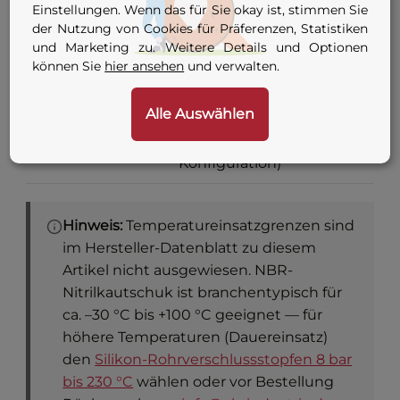
Einstellungen. Wenn das für Sie okay ist, stimmen Sie
der Nutzung von Cookies für Präferenzen, Statistiken
7 Varianten — siehe
und Marketing zu. Weitere Details und Optionen
Anschluss
Konfigurator-Tabelle
können Sie
hier ansehen
und verwalten.
oben
Alle Auswählen
G 1/8 oder G 1/4 (je nach
Innengewinde
Anschluss-
Adapter
Konfiguration)
Hinweis:
Temperatureinsatzgrenzen sind
im Hersteller-Datenblatt zu diesem
Artikel nicht ausgewiesen. NBR-
Nitrilkautschuk ist branchentypisch für
ca. –30 °C bis +100 °C geeignet — für
höhere Temperaturen (Dauereinsatz)
den
Silikon-Rohrverschlussstopfen 8 bar
bis 230 °C
wählen oder vor Bestellung