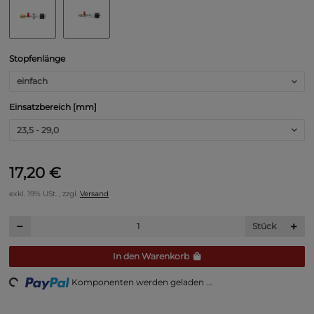
Stopfenlänge
einfach
Einsatzbereich [mm]
23,5 - 29,0
17,20 €
exkl. 19% USt. , zzgl.
Versand
Stück
In den Warenkorb
ng...
Komponenten werden geladen ...