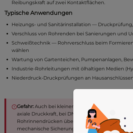
Reibungskraft auf zwei Kontaktflächen.
Typische Anwendungen
Heizungs- und Sanitärinstallation — Druckprüfung
Verschluss von Rohrenden bei Sanierungen und
Schweißtechnik — Rohrverschluss beim Formieren,
wählen
Wartung von Gartenteichen, Pumpenanlagen, Be
Industrie-Rohrleitungen mit ölhaltigen Medien (H
Niederdruck-Druckprüfungen an Hausanschlüssen
Gefahr:
Auch bei kleinen Stopfen im 8-bar-Bereich
axiale Druckkraft, bei DN 90 sind es rund 5 kN —
Rohrinnendrücken über 1 bar muss der Stopfen
mechanische Sicherung. Die Reibung zwischen 