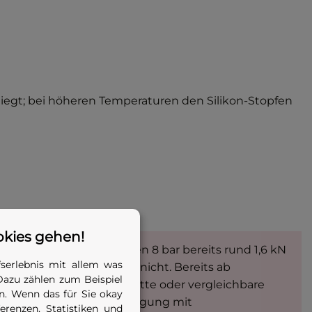
iegt; bei höheren Temperaturen den Silikon-Stopfen
okies gehen!
che ca. 0,002 m²) erzeugen 8 bar bereits rund 1,6 kN
serlebnis mit allem was
 Reibung allein hält das nicht. Bereits ab
Dazu zählen zum Beispiel
au, Abstützung, Sperrkette oder vergleichbare
. Wenn das für Sie okay
z gebracht werden. Auslegung mit
renzen, Statistiken und