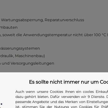
, Wartungsabsperrung, Reparaturverschluss
 Umbauten
 soweit die Anwendungstemperatur nicht über 100 °C l
wässerungssystemen
ydraulik, Maschinenbau)
 und Versorgungsleitungen
Es sollte nicht immer nur um Co
 wirken erhebliche Kräfte. Beispiel: Bei DN 50 (Innenflä
Auch wenn unsere Cookies Ihnen ein cooles Einkauf
 das entspricht dem Eigengewicht eines mittleren Quads.
dazu gehört bieten. Dafür verwenden wir 9 Dienste. 
formschlüssig gegen Ausschub gesichert
werden — Verb
passende Angebote und das Merken von Einstellungen
Dichtring und Rohrwand darf rechnerisch
nicht
in Ansat
ist, stimmen Sie der Nutzung von Cookies für Präfe