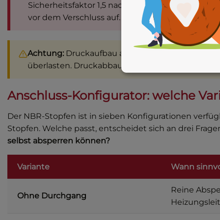
Sicherheitsfaktor 1,5 nach DGUV Information 20
vor dem Verschluss auf.
Achtung:
Druckaufbau ausschließlich langsam un
überlasten. Druckabbau immer vor dem Lösen des
Anschluss-Konfigurator: welche Var
Der NBR-Stopfen ist in sieben Konfigurationen verf
Stopfen. Welche passt, entscheidet sich an drei Frage
selbst absperren können?
Variante
Wann sinnvo
Reine Absper
Ohne Durchgang
Heizungslei