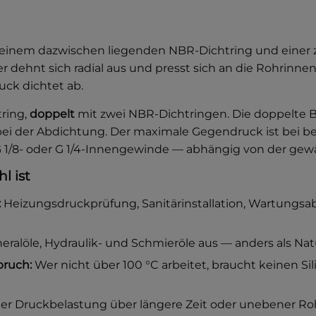
n, einem dazwischen liegenden NBR-Dichtring und einer
 er dehnt sich radial aus und presst sich an die Rohrin
uck dichtet ab.
ring,
doppelt
mit zwei NBR-Dichtringen. Die doppelte B
 der Abdichtung. Der maximale Gegendruck ist bei beid
 1/8- oder G 1/4-Innengewinde — abhängig von der gewä
l ist
:
Heizungsdruckprüfung, Sanitärinstallation, Wartungsab
ralöle, Hydraulik- und Schmieröle aus — anders als Natu
ruch:
Wer nicht über 100 °C arbeitet, braucht keinen Si
chter Druckbelastung über längere Zeit oder unebener R