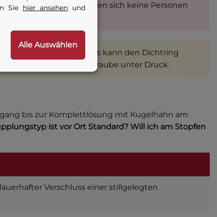
ufbau und Druckabbau halten sich keine Personen
en Sie
hier ansehen
und
Alle Auswählen
Anlegen des vollen Drucks kann den Dichtring
durch Lösen der Spannschraube unter Druck.
chgang bis zur Komplettlösung mit Kugelhahn am
plungstyp ist vor Ort Standard? Will ich am Stopfen
dauerhafter Verschluss einer stillgelegten