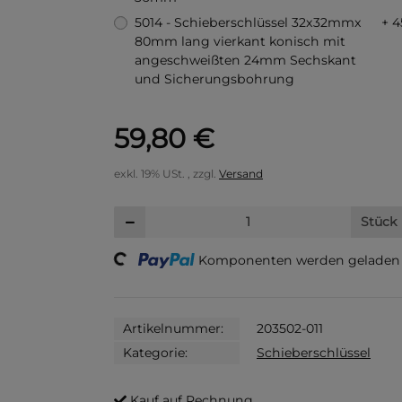
5014 - Schieberschlüssel 32x32mmx
+ 4
80mm lang vierkant konisch mit
angeschweißten 24mm Sechskant
und Sicherungsbohrung
59,80 €
exkl. 19% USt. , zzgl.
Versand
Stück
Loading...
Komponenten werden geladen .
Artikelnummer:
203502-011
Kategorie:
Schieberschlüssel
Kauf auf Rechnung