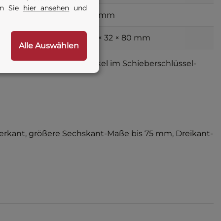
en Sie
hier ansehen
und
36 mm
sbohrung
32 × 32 × 80 mm
Alle Auswählen
 werden als eigener Artikel im Schieberschlüssel-
vierkant, größere Sechskant-Maße bis 75 mm, Dreikant-