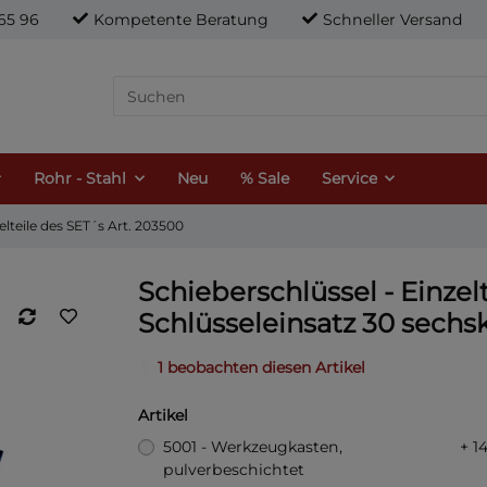
21 65 96
Kompetente Beratung
Schneller Versand
Rohr - Stahl
Neu
% Sale
Service
elteile des SET´s Art. 203500
Schieberschlüssel - Einzel
Schlüsseleinsatz 30 sech
1 beobachten diesen Artikel
Artikel
5001 - Werkzeugkasten,
+ 1
pulverbeschichtet