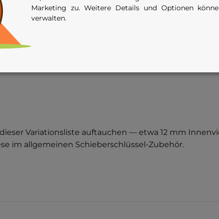
Marketing zu. Weitere Details und Optionen könn
verwalten.
h mit angeschweißtem Sechskant 24 mm und Sicherung
g sind nicht in dieser Variations-Liste enthalten — sie
in dieser Variationsliste auftauchen — etwa 12 mm Innen
iese im allgemeinen Schieberschlüssel-Zubehör.