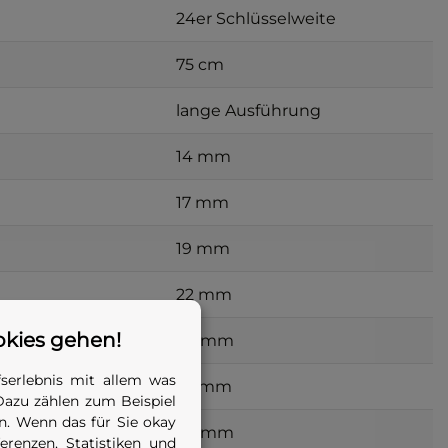
24er Schlüsselweite
75 cm
lange Ausführung
14 mm
17 mm
19 mm
22 mm
okies gehen!
24 mm
serlebnis mit allem was
27 mm
Dazu zählen zum Beispiel
. Wenn das für Sie okay
30 mm
renzen, Statistiken und