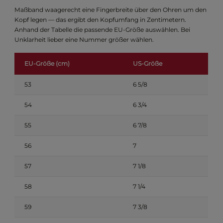
Maßband waagerecht eine Fingerbreite über den Ohren um den
Kopf legen — das ergibt den Kopfumfang in Zentimetern.
Anhand der Tabelle die passende EU-Größe auswählen. Bei
Unklarheit lieber eine Nummer größer wählen.
EU-Größe (cm)
US-Größe
53
6 5/8
54
6 3/4
55
6 7/8
56
7
57
7 1/8
58
7 1/4
59
7 3/8