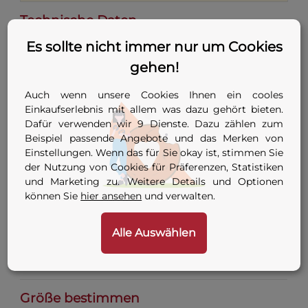
Technische Daten
Es sollte nicht immer nur um Cookies
Merkmal
Wert
gehen!
Material
100 % vorgeschrumpfte Baumwolle
Auch wenn unsere Cookies Ihnen ein cooles
Einkaufserlebnis mit allem was dazu gehört bieten.
Design
4-Panel mit Flachnähten
Dafür verwenden wir 9 Dienste. Dazu zählen zum
Beispiel passende Angebote und das Merken von
Tief — sitzt bis Ohrmitte, bedeckt
Passform
Einstellungen. Wenn das für Sie okay ist, stimmen Sie
gesamten Hinterkopf
der Nutzung von Cookies für Präferenzen, Statistiken
und Marketing zu. Weitere Details und Optionen
Farben
Weiß, Schwarz
können Sie
hier ansehen
und verwalten.
Größen
53–64 / 6 5/8–8
(EU / US)
Alle Auswählen
Maschinenwaschbar, keine
Pflege
Sonderwäschehinweise
Größe bestimmen