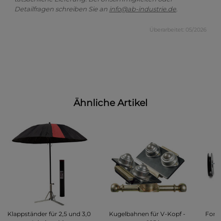
Detailfragen schreiben Sie an
info@ab-industrie.de
.
Überarbeitet: 05/2026
Ähnliche Artikel
Klappständer für 2,5 und 3,0
Kugelbahnen für V-Kopf -
Form