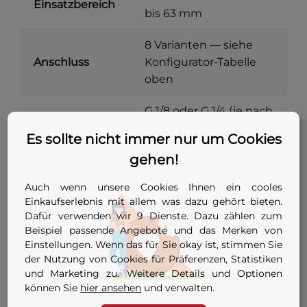
Einsatzbereich
bis 63 mm
8 Varianten — siehe
Anschluss
Konfigurator-Tabelle
oben
G 1/8 oder G 1/4 (je nach
Innengewinde
Anschluss-
Adapter
Es sollte nicht immer nur um Cookies
Konfiguration)
gehen!
Auch wenn unsere Cookies Ihnen ein cooles
Hinweis:
Temperatureinsatzgrenzen sind
Einkaufserlebnis mit allem was dazu gehört bieten.
im Hersteller-Datenblatt zu diesem
Dafür verwenden wir 9 Dienste. Dazu zählen zum
Artikel nicht ausgewiesen. NBR-
Beispiel passende Angebote und das Merken von
Nitrilkautschuk ist branchentypisch für
Einstellungen. Wenn das für Sie okay ist, stimmen Sie
der Nutzung von Cookies für Präferenzen, Statistiken
ca. –30 °C bis +100 °C geeignet — für
und Marketing zu. Weitere Details und Optionen
höhere Temperaturen vor Bestellung
können Sie
hier ansehen
und verwalten.
Rücksprache an
info@ab-industrie.de
.