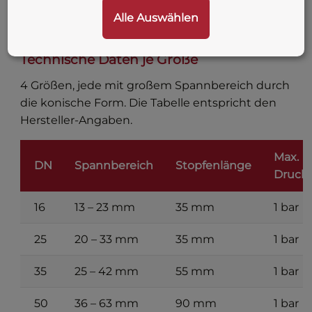
Alle Auswählen
Technische Daten je Größe
4 Größen, jede mit großem Spannbereich durch
die konische Form. Die Tabelle entspricht den
Hersteller-Angaben.
Max.
DN
Spannbereich
Stopfenlänge
Druck
16
13 – 23 mm
35 mm
1 bar
25
20 – 33 mm
35 mm
1 bar
35
25 – 42 mm
55 mm
1 bar
50
36 – 63 mm
90 mm
1 bar