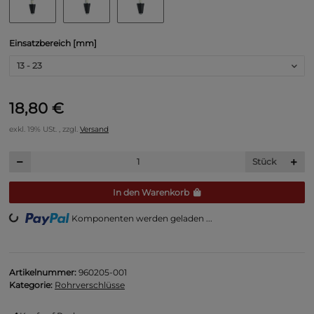
Einsatzbereich [mm]
13 - 23
18,80 €
exkl. 19% USt. , zzgl.
Versand
Stück
In den Warenkorb
oading...
Komponenten werden geladen ...
Artikelnummer:
960205-001
Kategorie:
Rohrverschlüsse