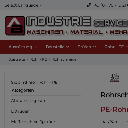
+49 (0) 176 - 10 
Select Language
▼
Ausrüstung
Baustelle
Prüfen
Rohr - PE
Startseite
Rohr - PE
Rohrschneider
Sie sind hier: Rohr - PE
Kategorien
Rohrsc
Abquetschgeräte
PE-Rohr
Extruder
Das Sortime
Muffenschweißgeräte