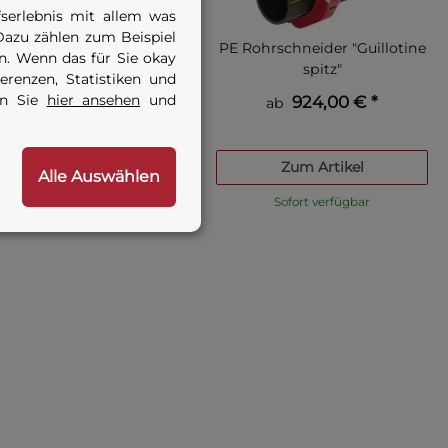
serlebnis mit allem was
Dazu zählen zum Beispiel
Rohranfasgerät
PE Rohrschneider "Guillotine
. Wenn das für Sie okay
spitz"
renzen, Statistiken und
en Sie
hier ansehen
und
99,95 € -
129,95 €
*
924,00 €
*
ab
Zum Artikel
Zum Artikel
Alle Auswählen
Sofort verfügbar
Sofort verfügbar