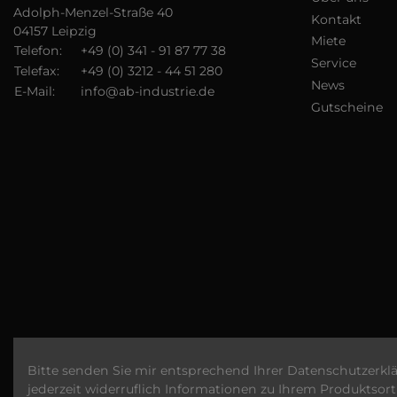
Adolph-Menzel-Straße 40
Kontakt
04157 Leipzig
Miete
Telefon:
+49 (0) 341 - 91 87 77 38
Service
Telefax:
+49 (0) 3212 - 44 51 280
News
E-Mail:
info@ab-industrie.de
Gutscheine
Bitte senden Sie mir entsprechend Ihrer
Datenschutzerkl
jederzeit widerruflich Informationen zu Ihrem Produktsort