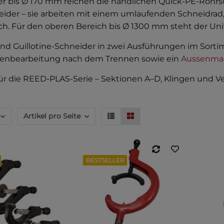
r bis Ø 170 mm reichen die handlichen Quick-PE-Rohr
ider – sie arbeiten mit einem umlaufenden Schneidrad, 
ch. Für den oberen Bereich bis Ø 1300 mm steht der Uni
sind Guillotine-Schneider in zwei Ausführungen im Sortim
tenbearbeitung nach dem Trennen sowie ein
Aussenman
für die REED-PLAS-Serie – Sektionen A–D, Klingen und Ver
Artikel pro Seite
BESTSELLER