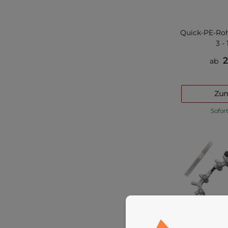
Quick-PE-Roh
3 -
2
ab
Zum
Sofor