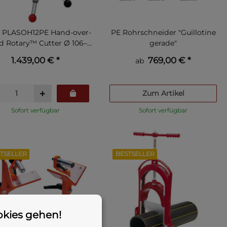
 PLASOH12PE Hand-over-
PE Rohrschneider "Guillotine
 Rotary™ Cutter Ø 106–
gerade"
335 mm
1.439,00 €
*
769,00 €
*
ab
Zum Artikel
Sofort verfügbar
Sofort verfügbar
TSELLER
BESTSELLER
okies gehen!