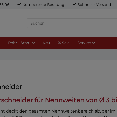
21 65 96
Kompetente Beratung
Schneller Versand
Rohr - Stahl
Neu
% Sale
Service
hneider
schneider für Nennweiten von Ø 3 b
nt deckt den gesamten Nennweitenbereich ab, der im 