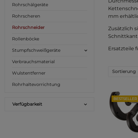
Durchmesse
Rohrschälgeräte
Kettenschne
mm erhältli
Rohrscheren
Rohrschneider
Zusätzlich 
Schnittkan
Rollenböcke
Ersatzteile 
Stumpfschweißgeräte
Verbrauchsmaterial
Sortierung
Wulstentferner
Rohrhaltevorrichtung
BESTSELLER
Verfügbarkeit