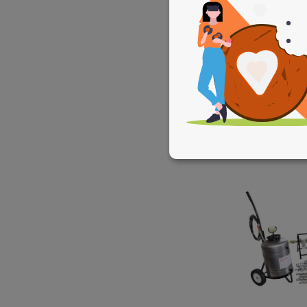
REED PLAS1P
4PE Rohrabs
8
1.049,00 €
Zum
Sofor