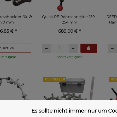
rschneider für Ø
Quick-PE-Rohrschneider 159 -
REED
 170 mm
254 mm
Hand
6,85 €
*
689,00 €
*
 Artikel
t verfügbar
Sofort verfügbar
BESTSELLER
BES
Es sollte nicht immer nur um Co