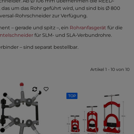
schneider. Ab Ø 106 mm übernehmen die REED-
das um das Rohr geführt wird, und sind bis Ø 800
versal-Rohrschneider zur Verfügung.
ent – gerade und spitz –, ein
Rohranfasgerät
für die
telschneider
für SLM- und SLA-Verbundrohre.
binder – sind separat bestellbar.
Artikel 1 - 10 von 10
TOP