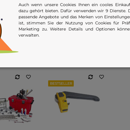
Auch wenn unsere Cookies Ihnen ein cooles Einkauf
dazu gehört bieten. Dafür verwenden wir 9 Dienste. 
E / 2PE / 3PE /
REED PLAS Rohrabschneider
passende Angebote und das Merken von Einstellungen
chneider Ø 160–
Ersatzteile (Sektionen A–D,
ist, stimmen Sie der Nutzung von Cookies für Präfe
00 mm
Klingen, Verbinder)
Marketing zu. Weitere Details und Optionen könn
 -
1.979,00 €
*
19,00 €
*
ab
verwalten.
 Artikel
Zum Artikel
t verfügbar
Sofort verfügbar
BESTSELLER