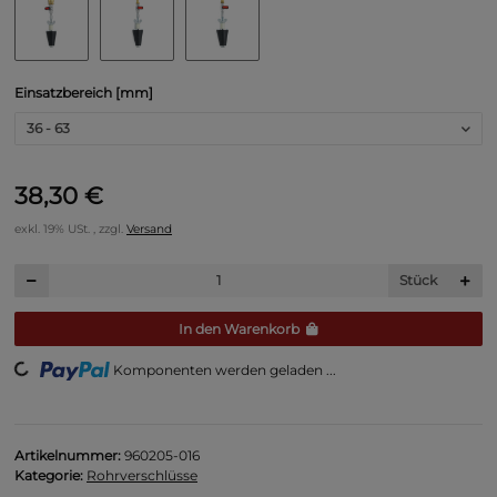
Einsatzbereich [mm]
36 - 63
38,30 €
exkl. 19% USt. , zzgl.
Versand
Stück
In den Warenkorb
ng...
Komponenten werden geladen ...
Artikelnummer:
960205-016
Kategorie:
Rohrverschlüsse