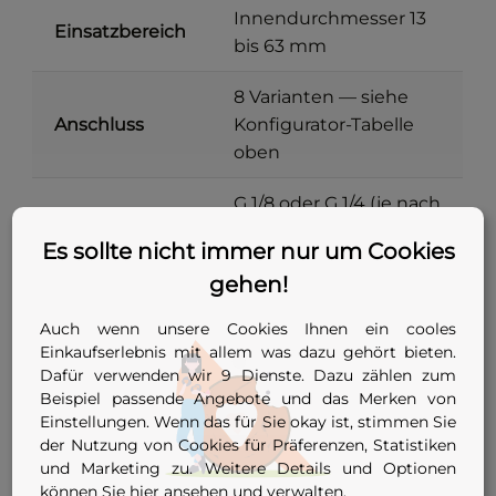
Innendurchmesser 13
Einsatzbereich
bis 63 mm
8 Varianten — siehe
Anschluss
Konfigurator-Tabelle
oben
G 1/8 oder G 1/4 (je nach
Innengewinde
Anschluss-
Adapter
Es sollte nicht immer nur um Cookies
Konfiguration)
gehen!
Auch wenn unsere Cookies Ihnen ein cooles
Hinweis:
Temperatureinsatzgrenzen sind
Einkaufserlebnis mit allem was dazu gehört bieten.
im Hersteller-Datenblatt zu diesem
Dafür verwenden wir 9 Dienste. Dazu zählen zum
Artikel nicht ausgewiesen. NBR-
Beispiel passende Angebote und das Merken von
Nitrilkautschuk ist branchentypisch für
Einstellungen. Wenn das für Sie okay ist, stimmen Sie
der Nutzung von Cookies für Präferenzen, Statistiken
ca. –30 °C bis +100 °C geeignet — für
und Marketing zu. Weitere Details und Optionen
höhere Temperaturen vor Bestellung
können Sie
hier ansehen
und verwalten.