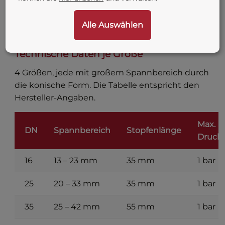
Rücksprache an
info@ab-industrie.de
.
Alle Auswählen
Technische Daten je Größe
4 Größen, jede mit großem Spannbereich durch
die konische Form. Die Tabelle entspricht den
Hersteller-Angaben.
Max.
DN
Spannbereich
Stopfenlänge
Druck
16
13 – 23 mm
35 mm
1 bar
25
20 – 33 mm
35 mm
1 bar
35
25 – 42 mm
55 mm
1 bar