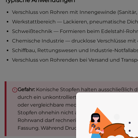
Typische Anwendungen
Verschluss von Rohren mit Innengewinde (Sanitär,
Werkstattbereich — Lackieren, pneumatische Dic
Schweißtechnik — Formieren beim Edelstahl-Roh
Chemische Industrie — drucklose Verschlüsse mit 
Schiffbau, Rettungswesen und Industrie-Notfallab
Verschluss von Rohrenden bei Versand und Trans
Gefahr:
Konische Stopfen halten ausschließlich
durch ein unkontrolliertes Verschieben gefährd
oder vergleichbare mechanische Sicherung. Berei
Stopfen ohnehin nicht ausgelegt; in solchen Fäl
Rohrwand darf rechnerisch
nicht
in Ansatz gebra
Fassung. Während Druckaufbau und Druckabbau h