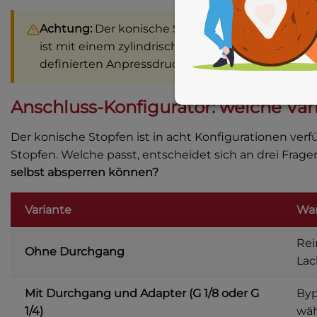
Achtung:
Der konische Stopfen ist eine Nieder
ist mit einem zylindrischen Spannschrauben-St
definierten Anpressdruck.
Anschluss-Konfigurator: welche Var
Der konische Stopfen ist in acht Konfigurationen v
Stopfen. Welche passt, entscheidet sich an drei Frage
selbst absperren können?
Variante
Wan
Rei
Ohne Durchgang
Lac
Mit Durchgang und Adapter (G 1/8 oder G
Byp
1/4)
wäh