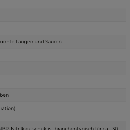
erdünnte Laugen und Säuren
oben
ration)
BR-Nitrilkautschuk ist branchentypisch für ca. –30