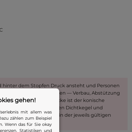
°C
d hinter dem Stopfen Druck ansteht und Personen
Ausschub gesichert
werden — Verbau, Abstützung
okies gehen!
Pflicht — für höhere Drücke ist der konische
en. Die Reibung zwischen Dichtkegel und
serlebnis mit allem was
UV Information 201-022 in der jeweils gültigen
Dazu zählen zum Beispiel
. Wenn das für Sie okay
renzen, Statistiken und