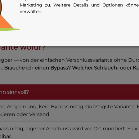
Marketing zu. Weitere Details und Optionen könn
verwalten.
druck-Lösung. Wer Druckprüfungen mit höheren Drücken
opfen besser bedient — die zentrale Spannschraube er
iante wofür?
erfügbar — von der einfachen Verschlussvariante ohne 
n:
Brauche ich einen Bypass? Welcher Schlauch- oder Kup
n sinnvoll?
ne Absperrung, kein Bypass nötig. Günstigste Variante.
kieren oder Versand.
ass nötig, eigener Anschluss wird vor Ort montiert. Fl
lbar.