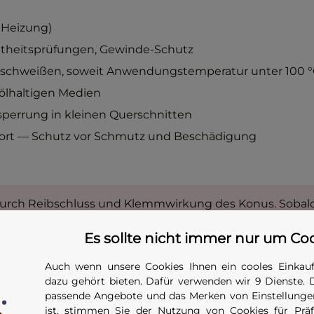
 Heizung)
htheitsprüfungen, Gewinde-Schutz
rschweißen, soweit Anwendungstemperatur unter 100 
ölhaltigen Medien
sperrung in kleinen Querschnitten
port — Schutz vor Schmutz und Beschädigung
 durch Reibschluss und Klemmwirkung des Konus. Sobal
et sein könnten, muss der Stopfen
formschlüssig gegen 
Es sollte nicht immer nur um Co
ts ab Rohrinnendrücken über 1 bar ist diese Sicherung 
len einen
NBR-Stopfen 8 bar
oder
12-bar-Stopfen
verwend
Auch wenn unsere Cookies Ihnen ein cooles Einkauf
cht werden. Auslegung mit Sicherheitsfaktor 1,5 nach DG
dazu gehört bieten. Dafür verwenden wir 9 Dienste. 
alten sich keine Personen vor dem Verschluss auf.
passende Angebote und das Merken von Einstellungen
ist, stimmen Sie der Nutzung von Cookies für Präfe