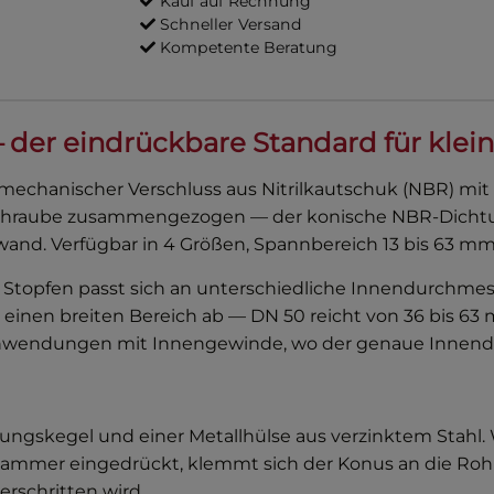
Kauf auf Rechnung
Schneller Versand
Kompetente Beratung
 der eindrückbare Standard für klei
mechanischer Verschluss aus Nitrilkautschuk (NBR) mit v
nnschraube zusammengezogen — der konische NBR-Dichtu
and. Verfügbar in 4 Größen, Spannbereich 13 bis 63 mm
r Stopfen passt sich an unterschiedliche Innendurchmes
inen breiten Bereich ab — DN 50 reicht von 36 bis 63 m
Anwendungen mit Innengewinde, wo der genaue Innendu
gskegel und einer Metallhülse aus verzinktem Stahl. W
ammer eingedrückt, klemmt sich der Konus an die Rohr
rschritten wird.