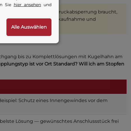
en Sie
hier ansehen
und
 plant oder dauerhafte Druckabsperrung braucht,
laubt deutlich höhere Druckaufnahme und
Alle Auswählen
Durchgang bis zu Komplettlösungen mit Kugelhahn am
plungstyp ist vor Ort Standard? Will ich am Stopfen
 Beispiel: Schutz eines Innengewindes vor dem
exibelste Lösung — gewünschtes Anschlussstück frei