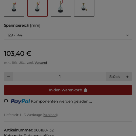
Spannbereich [mm]
129 - 144
103,40 €
exkl. 19% USt. , zzgl.
Versand
Stück
ading...
In den Warenkorb
Komponenten werden geladen ...
Lieferzeit:
1 - 3 Werktage
(Ausland)
Artikelnummer:
960180-132
Kategorie:
Rohrverschlüsse