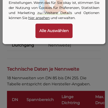
Einsatzbereich
Einstellungen. Wenn das für Sie okay ist, stimmen Sie
266 mm)
der Nutzung von Cookies für Präferenzen, Statistiken
und Marketing zu. Weitere Details und Optionen
9 Varianten — siehe
können Sie
hier ansehen
und verwalten.
Anschluss
Konfigurator-Tabelle
oben
Alle Auswählen
Innengewinde
G ½″ / G ¾″ / G 1″ (je nach
Durchgang
Nennweite)
Technische Daten je Nennweite
18 Nennweiten von DN 85 bis DN 255. Die
Tabelle entspricht den Hersteller-Angaben.
Länge
Max.
DN
Spannbereich
Dichtring
Druck