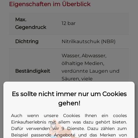
Eigenschaften im Überblick
Max.
12 bar
Gegendruck
Dichtring
Nitrilkautschuk (NBR)
Wasser, Abwasser,
ölhaltige Medien,
Beständigkeit
verdünnte Laugen und
Säuren, viele
Chemikalien
Es sollte nicht immer nur um Cookies
Metallteile
Stahl verzinkt
gehen!
Stopfen mit zentraler
Auch wenn unsere Cookies Ihnen ein cooles
Bauform
Einkaufserlebnis mit allem was dazu gehört bieten.
Spannschraube
Dafür verwenden wir 9 Dienste. Dazu zählen zum
Beispiel passende Angebote und das Merken von
DN 85 bis DN 255 (78–