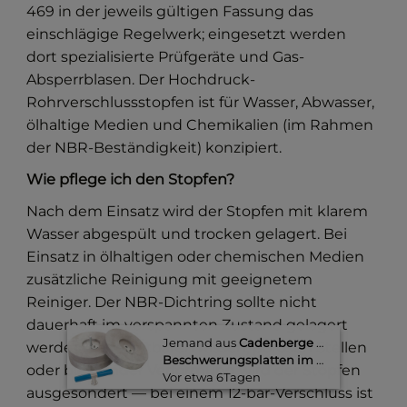
469 in der jeweils gültigen Fassung das
einschlägige Regelwerk; eingesetzt werden
dort spezialisierte Prüfgeräte und Gas-
Absperrblasen. Der Hochdruck-
Rohrverschlussstopfen ist für Wasser, Abwasser,
ölhaltige Medien und Chemikalien (im Rahmen
der NBR-Beständigkeit) konzipiert.
Wie pflege ich den Stopfen?
Nach dem Einsatz wird der Stopfen mit klarem
Wasser abgespült und trocken gelagert. Bei
Einsatz in ölhaltigen oder chemischen Medien
zusätzliche Reinigung mit geeignetem
Reiniger. Der NBR-Dichtring sollte nicht
dauerhaft im verspannten Zustand gelagert
Jemand aus
Cadenberge
kaufte gerade
werden. Bei sichtbaren Rissen, porösen Stellen
Beschwerungsplatten im Set (3 Stück)
oder bleibender Verformung wird der Stopfen
Vor etwa 6Tagen​
ausgesondert — bei einem 12-bar-Verschluss ist