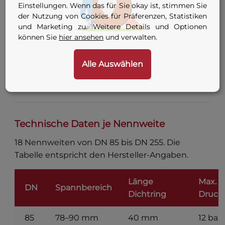
Einstellungen. Wenn das für Sie okay ist, stimmen Sie
9 Varianten — siehe
der Nutzung von Cookies für Präferenzen, Statistiken
Anschluss
Konfigurator-Tabelle
und Marketing zu. Weitere Details und Optionen
können Sie
hier ansehen
und verwalten.
oben
Innengewinde
G ½″ / G ¾″ / G 1″ (je nach
Alle Auswählen
Durchgang
Nennweite)
Technische Daten je Nennweite
18 Nennweiten von DN 85 bis DN 255. Die
Tabelle entspricht den Hersteller-Angaben.
Länge
Max.
DN
Spannbereich
Dichtring
Druck
85
78–90 mm
40 mm
12 bar