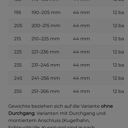
195
190–205 mm
44 mm
12 bar
205
200–215 mm
44 mm
12 bar
215
210–225 mm
44 mm
12 bar
225
221–236 mm
44 mm
12 bar
235
231–246 mm
44 mm
12 bar
245
241–256 mm
44 mm
12 bar
255
251–266 mm
44 mm
12 bar
Gewichte beziehen sich auf die Variante
ohne
Durchgang
. Varianten mit Durchgang und
montiertem Anschluss (Kugelhahn,
Schlauchtülle, Kupplung) sind je nach