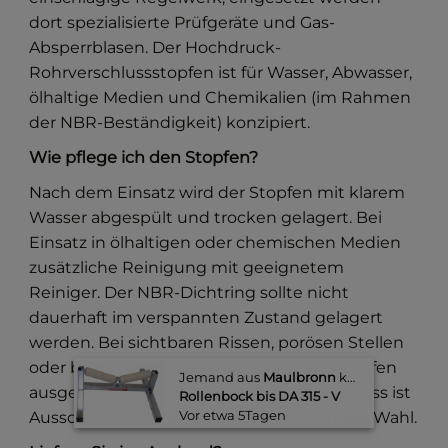
dort spezialisierte Prüfgeräte und Gas-
Absperrblasen. Der Hochdruck-
Rohrverschlussstopfen ist für Wasser, Abwasser,
ölhaltige Medien und Chemikalien (im Rahmen
der NBR-Beständigkeit) konzipiert.
Wie pflege ich den Stopfen?
Nach dem Einsatz wird der Stopfen mit klarem
Wasser abgespült und trocken gelagert. Bei
Einsatz in ölhaltigen oder chemischen Medien
zusätzliche Reinigung mit geeignetem
Reiniger. Der NBR-Dichtring sollte nicht
dauerhaft im verspannten Zustand gelagert
werden. Bei sichtbaren Rissen, porösen Stellen
oder bleibender Verformung wird der Stopfen
Jemand aus
Maulbronn
kaufte gerade
ausgesondert — bei einem 12-bar-Verschluss ist
Rollenbock bis DA 315 - V
Vor etwa 5Tagen​
Aussonderung statt Reparatur die richtige Wahl.