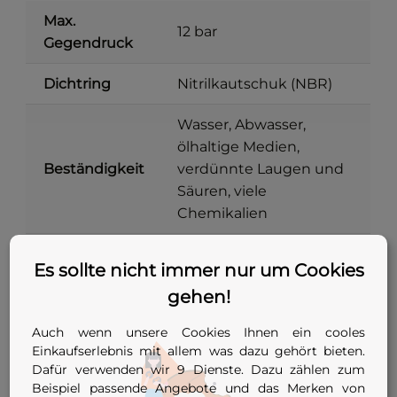
Max.
12 bar
Gegendruck
Dichtring
Nitrilkautschuk (NBR)
Wasser, Abwasser,
ölhaltige Medien,
Beständigkeit
verdünnte Laugen und
Säuren, viele
Chemikalien
Metallteile
Stahl verzinkt
Es sollte nicht immer nur um Cookies
gehen!
Stopfen mit zentraler
Bauform
Spannschraube
Auch wenn unsere Cookies Ihnen ein cooles
Einkaufserlebnis mit allem was dazu gehört bieten.
DN 85 bis DN 255 (78–
Einsatzbereich
Dafür verwenden wir 9 Dienste. Dazu zählen zum
266 mm)
Beispiel passende Angebote und das Merken von