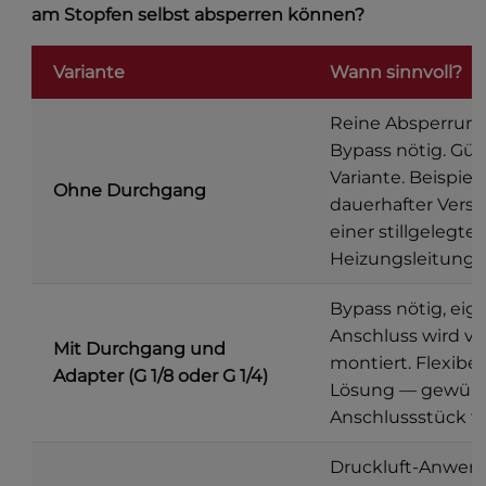
am Stopfen selbst absperren können?
Variante
Wann sinnvoll?
Reine Absperrung
Bypass nötig. Gün
Variante. Beispiel:
Ohne Durchgang
dauerhafter Versc
einer stillgelegte
Heizungsleitung.
Bypass nötig, eig
Anschluss wird vo
Mit Durchgang und
montiert. Flexibel
Adapter (G 1/8 oder G 1/4)
Lösung — gewün
Anschlussstück fr
Druckluft-Anwen