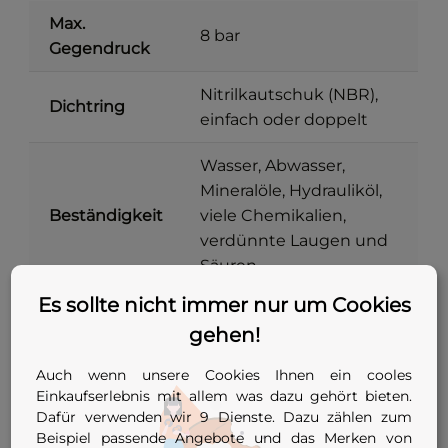
Max.
8 bar
Gegendruck
Nitrilkautschuk (NBR),
Dichtring
einfach oder doppelt
Wasser, Abwasser,
Mineralöle, Hydrauliköl,
Beständigkeit
viele Chemikalien,
verdünnte Laugen und
Säuren
Es sollte nicht immer nur um Cookies
Metallteile
Stahl verzinkt
gehen!
Stopfen mit zentraler
Auch wenn unsere Cookies Ihnen ein cooles
Bauform
Spannschraube, einfach
Einkaufserlebnis mit allem was dazu gehört bieten.
oder doppelt
Dafür verwenden wir 9 Dienste. Dazu zählen zum
Beispiel passende Angebote und das Merken von