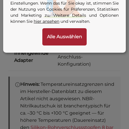
Innendurchmesser 11,8
Einstellungen. Wenn das für Sie okay ist, stimmen Sie
Einsatzbereich
bis 99 mm
der Nutzung von Cookies für Präferenzen, Statistiken
und Marketing zu. Weitere Details und Optionen
können Sie
hier ansehen
und verwalten.
7 Varianten — siehe
Anschluss
Konfigurator-Tabelle
oben
Alle Auswählen
G 1/8 oder G 1/4 (je nach
Innengewinde
Anschluss-
Adapter
Konfiguration)
Hinweis:
Temperatureinsatzgrenzen sind
im Hersteller-Datenblatt zu diesem
Artikel nicht ausgewiesen. NBR-
Nitrilkautschuk ist branchentypisch für
ca. –30 °C bis +100 °C geeignet — für
höhere Temperaturen (Dauereinsatz)
den
Silikon-Rohrverschlussstopfen 8 bar