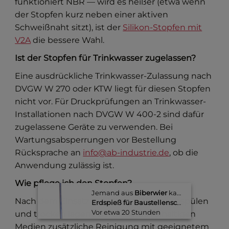
funktioniert NBR — wird es heißer (etwa wenn
der Stopfen kurz neben einer aktiven
Schweißnaht sitzt), ist der
Silikon-Stopfen mit
V2A
die bessere Wahl.
Ist der Stopfen für Trinkwasser zugelassen?
Eine ausdrückliche Trinkwasser-Zulassung nach
DVGW W 270 oder KTW liegt für diesen Stopfen
nicht vor. Für Druckprüfungen an Trinkwasser-
Installationen nach DVGW W 400-2 sind dafür
zugelassene Geräte zu verwenden. Bei
Wartungsabsperrungen vor Bestellung
Rücksprache an
info@ab-industrie.de
, ob die
Anwendung zulässig ist.
Wie pflege ich den Stopfen?
Jemand aus
Biberwier
kaufte gerade
Nach dem Einsatz mit klarem Wasser abspülen
Erdspieß für Baustellenschirm
Vor etwa 20 Stunden​
und trocken lagern. Bei Einsatz in ölhaltigen
Medien zusätzliche Reinigung mit geeignetem