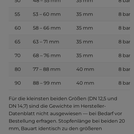
50
48 – 55 mm
35 mm
8 bar
55
53 – 60 mm
35 mm
8 bar
60
58 – 66 mm
35 mm
8 bar
65
63 – 71 mm
35 mm
8 bar
70
68 – 76 mm
35 mm
8 bar
80
77 – 88 mm
40 mm
8 bar
90
88 – 99 mm
40 mm
8 bar
Für die kleinsten beiden Größen (DN 12,5 und
DN 14,7) sind die Gewichte im Hersteller-
Datenblatt nicht ausgewiesen — bei Bedarf vor
Bestellung erfragen. Stopfenlänge bei beiden 20
mm, Bauart identisch zu den größeren