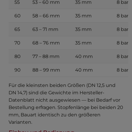
55
53 – 60 mm
35 mm
8 bar
60
58 – 66 mm
35 mm
8 bar
65
63 – 71 mm
35 mm
8 bar
70
68 – 76 mm
35 mm
8 bar
80
77 – 88 mm
40 mm
8 bar
90
88 – 99 mm
40 mm
8 bar
Für die kleinsten beiden Größen (DN 12,5 und
DN 14,7) sind die Gewichte im Hersteller-
Datenblatt nicht ausgewiesen — bei Bedarf vor
Bestellung erfragen. Stopfenlänge bei beiden 20
mm, Bauart identisch zu den größeren
Varianten.