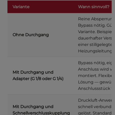
Variante
Wann sinnvoll?
Reine Absperrung
Bypass nötig. Gün
Variante. Beispiel:
Ohne Durchgang
dauerhafter Versc
einer stillgelegte
Heizungsleitung.
Bypass nötig, eig
Anschluss wird vo
Mit Durchgang und
montiert. Flexibel
Adapter (G 1/8 oder G 1/4)
Lösung — gewün
Anschlussstück fr
Druckluft-Anwen
Mit Durchgang und
schnell verbunde
Schnellverschlusskupplung
gelöst. Standard