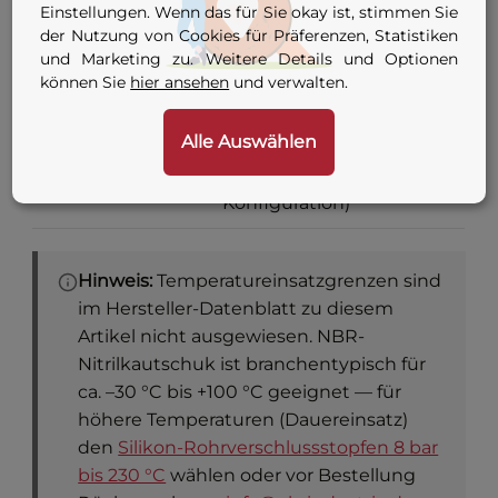
Einstellungen. Wenn das für Sie okay ist, stimmen Sie
der Nutzung von Cookies für Präferenzen, Statistiken
7 Varianten — siehe
und Marketing zu. Weitere Details und Optionen
Anschluss
Konfigurator-Tabelle
können Sie
hier ansehen
und verwalten.
oben
Alle Auswählen
G 1/8 oder G 1/4 (je nach
Innengewinde
Anschluss-
Adapter
Konfiguration)
Hinweis:
Temperatureinsatzgrenzen sind
im Hersteller-Datenblatt zu diesem
Artikel nicht ausgewiesen. NBR-
Nitrilkautschuk ist branchentypisch für
ca. –30 °C bis +100 °C geeignet — für
höhere Temperaturen (Dauereinsatz)
den
Silikon-Rohrverschlussstopfen 8 bar
bis 230 °C
wählen oder vor Bestellung