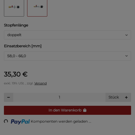
Stopfenlänge
doppelt
Einsatzbereich [mm]
58,0 - 66,0
35,30 €
exkl. 19% USt. , zzgl.
Versand
Stück
oading...
In den Warenkorb
Komponenten werden geladen ...