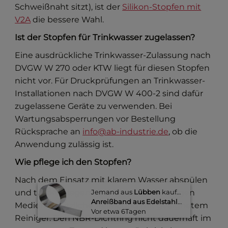
Schweißnaht sitzt), ist der
Silikon-Stopfen mit
V2A
die bessere Wahl.
Ist der Stopfen für Trinkwasser zugelassen?
Eine ausdrückliche Trinkwasser-Zulassung nach
DVGW W 270 oder KTW liegt für diesen Stopfen
nicht vor. Für Druckprüfungen an Trinkwasser-
Installationen nach DVGW W 400-2 sind dafür
zugelassene Geräte zu verwenden. Bei
Wartungsabsperrungen vor Bestellung
Rücksprache an
info@ab-industrie.de
, ob die
Anwendung zulässig ist.
Wie pflege ich den Stopfen?
Nach dem Einsatz mit klarem Wasser abspülen
und trocken lagern. Bei Einsatz in ölhaltigen
Jemand aus
Lübben
kaufte gerade
Anreißband aus Edelstahl, 50 mm breit
Medien zusätzliche Reinigung mit geeignetem
Vor etwa 6Tagen​
Reiniger. Den NBR-Dichtring nicht dauerhaft im