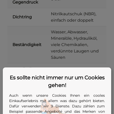
Gegendruck
Nitrilkautschuk (NBR),
Dichtring
einfach oder doppelt
Wasser, Abwasser,
Mineralöle, Hydrauliköl,
Beständigkeit
viele Chemikalien,
verdünnte Laugen und
Säuren
Metallteile
Stahl verzinkt
Es sollte nicht immer nur um Cookies
Stopfen mit zentraler
gehen!
Bauform
Spannschraube, einfach
oder doppelt
Auch wenn unsere Cookies Ihnen ein cooles
Einkaufserlebnis mit allem was dazu gehört bieten.
Innendurchmesser 11,8
Dafür verwenden wir 9 Dienste. Dazu zählen zum
Einsatzbereich
bis 99 mm
Beispiel passende Angebote und das Merken von