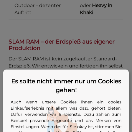
Outdoor – dezenter
oder
Heavy in
Auftritt
Khaki
SLAM RAM – der Erdspieß aus eigener
Produktion
Der SLAM RAM ist kein zugekaufter Standard-
Erdspieß. Wir entwickeln und fertigen ihn selbst
– vollständig geschweißt, keine punktuellen
Schweißnähte, die nach einer Saison reißen. Der
Es sollte nicht immer nur um Cookies
Oberstock (38,5 mm) passt direkt in den SLAM
gehen!
RAM, der Unterstock bleibt im Transportrohr.
Einstecken, Klemmschraube festziehen, fertig.
Auch wenn unsere Cookies Ihnen ein cooles
Einkaufserlebnis mit allem was dazu gehört bieten.
Kein Rumprobieren, keine Adapter.
Dafür verwenden wir 9 Dienste. Dazu zählen zum
Höhe ca. 1,70 m
Beispiel passende Angebote und das Merken von
Einstellungen. Wenn das für Sie okay ist, stimmen Sie
Gewicht ca. 8 kg