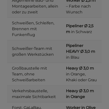
Allgemeine Bau- und
Worker Ø 2,5 m
Montagearbeiten, allein
– Farbe nach
oder zu zweit
Wunsch
Schweißen, Schleifen,
Pipeliner Ø 2,5
Brennen mit
m
in Schwarz
Funkenflug
Pipeliner
Schweißer-Team mit
HEAVY Ø 3,0 m
großen Werkstücken
in Blau
Großbaustelle mit
Heavy Ø 3,0 m
Team, ohne
in Orange,
Schweißarbeiten
Khaki oder Grau
Verkehrsbaustelle,
Heavy Ø 3,0 m
maximale Sichtbarkeit
in Orange
Forst, GaLaBau,
Worker in Olive