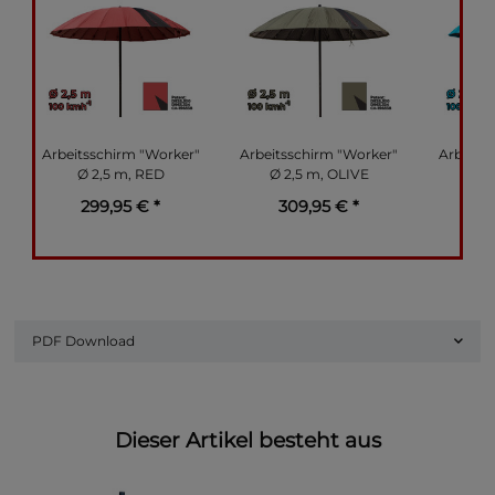
Arbeitsschirm "Worker"
Arbeitsschirm "Worker"
Arbeits
Ø 2,5 m, RED
Ø 2,5 m, OLIVE
Ø 2
299,95 €
*
309,95 €
*
2
PDF Download
Dieser Artikel besteht aus