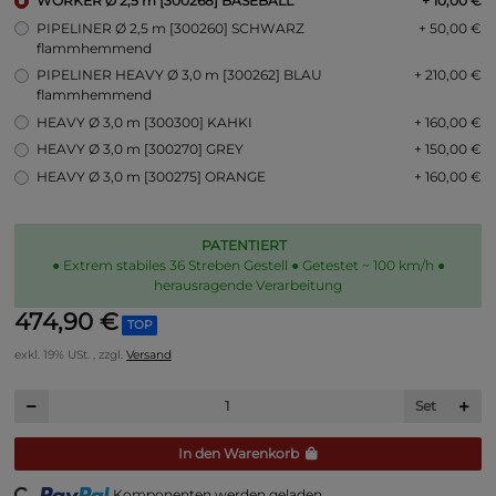
WORKER Ø 2,5 m [300268] BASEBALL
+ 10,00 €
PIPELINER Ø 2,5 m [300260] SCHWARZ
+ 50,00 €
flammhemmend
PIPELINER HEAVY Ø 3,0 m [300262] BLAU
+ 210,00 €
flammhemmend
HEAVY Ø 3,0 m [300300] KAHKI
+ 160,00 €
HEAVY Ø 3,0 m [300270] GREY
+ 150,00 €
HEAVY Ø 3,0 m [300275] ORANGE
+ 160,00 €
PATENTIERT
● Extrem stabiles 36 Streben Gestell ● Getestet ~ 100 km/h ●
herausragende Verarbeitung
474,90 €
TOP
exkl. 19% USt. , zzgl.
Versand
Set
In den Warenkorb
Komponenten werden geladen ...