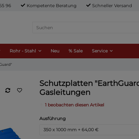
21 65 96
Kompetente Beratung
Schneller Versand
Rohr - Stahl
Neu
% Sale
Service
hGuard"
Schutzplatten "EarthGuar
Gasleitungen
1 beobachten diesen Artikel
Ausführung
350 x 1000 mm
+ 64,00 €