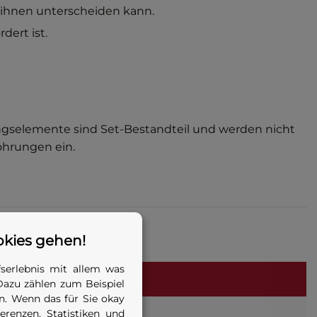
ihnen unterscheiden kann.
ert ist.
ngselemente sind Set-Bestandteil und werden nicht
ohrungen ein.
okies gehen!
serlebnis mit allem was
Dazu zählen zum Beispiel
. Wenn das für Sie okay
renzen, Statistiken und