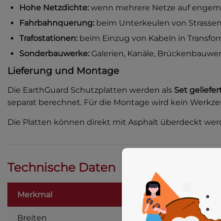
Hohe Netzdichte:
wenn mehrere Netze auf engem R
Fahrbahnquerung:
beim Unterkeulen von Strassen
Trafostationen:
beim Einzug von Kabeln in Transfo
Sonderbauwerke:
Galerien, Kanäle, Brückenbauwe
Lieferung und Montage
Die EarthGuard Schutzplatten werden als
Set geliefe
separat berechnet. Für die Montage wird kein Werkze
Die Platten können direkt mit Asphalt überdeckt wer
Technische Daten
Merkmal
Breiten