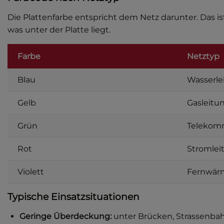
Die Plattenfarbe entspricht dem Netz darunter. Das ist
was unter der Platte liegt.
Farbe
Netztyp
Blau
Wasserle
Gelb
Gasleitu
Grün
Telekom
Rot
Stromlei
Violett
Fernwär
Typische Einsatzsituationen
Geringe Überdeckung:
unter Brücken, Strassenbah