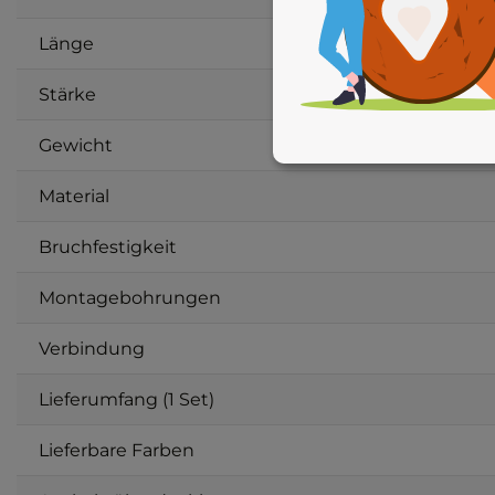
Länge
Stärke
Gewicht
Material
Bruchfestigkeit
Montagebohrungen
Verbindung
Lieferumfang (1 Set)
Lieferbare Farben