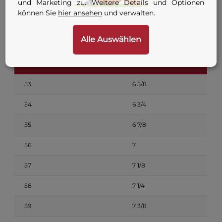
und Marketing zu. Weitere Details und Optionen
Maßband waagerecht eine Fingerbreite über den Ohren um den
können Sie
hier ansehen
und verwalten.
Kopf legen — das ergibt den Kopfumfang in Zentimetern.
Anhand der Tabelle die passende EU-Größe auswählen. Bei
Alle Auswählen
Unklarheit lieber eine Nummer größer wählen.
EU-Größe (cm)
US-Größe
53
6 5/8
54
6 3/4
55
6 7/8
56
7
57
7 1/8
58
7 1/4
59
7 3/8