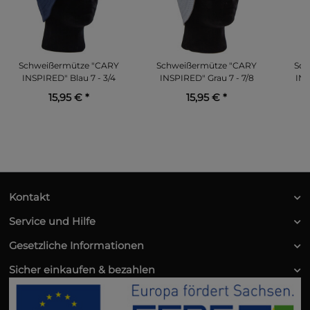
Schweißermütze "CARY
Schweißermütze "CARY
Sch
INSPIRED" Blau 7 - 3/4
INSPIRED" Grau 7 - 7/8
INS
15,95 €
*
15,95 €
*
Kontakt
Service und Hilfe
Gesetzliche Informationen
Sicher einkaufen & bezahlen