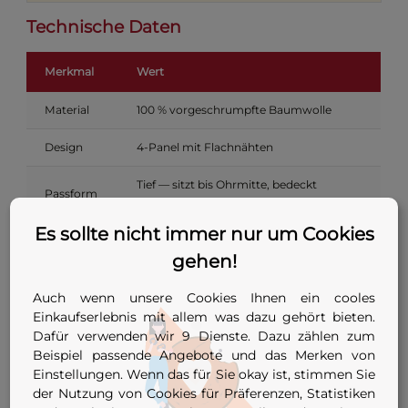
Technische Daten
Merkmal
Wert
Material
100 % vorgeschrumpfte Baumwolle
Design
4-Panel mit Flachnähten
Tief — sitzt bis Ohrmitte, bedeckt
Passform
gesamten Hinterkopf
Es sollte nicht immer nur um Cookies
Farben
Weiß, Schwarz
gehen!
Größen
53–64 / 6 5/8–8
(EU / US)
Auch wenn unsere Cookies Ihnen ein cooles
Einkaufserlebnis mit allem was dazu gehört bieten.
Maschinenwaschbar, keine
Dafür verwenden wir 9 Dienste. Dazu zählen zum
Pflege
Sonderwäschehinweise
Beispiel passende Angebote und das Merken von
Einstellungen. Wenn das für Sie okay ist, stimmen Sie
Größe bestimmen
der Nutzung von Cookies für Präferenzen, Statistiken