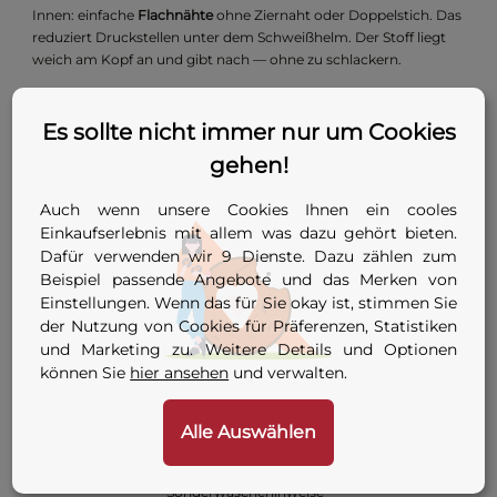
Innen: einfache
Flachnähte
ohne Ziernaht oder Doppelstich. Das
reduziert Druckstellen unter dem Schweißhelm. Der Stoff liegt
weich am Kopf an und gibt nach — ohne zu schlackern.
Technische Daten
Es sollte nicht immer nur um Cookies
Merkmal
Wert
gehen!
Material
100 % vorgeschrumpfte Baumwolle
Auch wenn unsere Cookies Ihnen ein cooles
Einkaufserlebnis mit allem was dazu gehört bieten.
Design
4-Panel mit Flachnähten
Dafür verwenden wir 9 Dienste. Dazu zählen zum
Beispiel passende Angebote und das Merken von
Tief — sitzt bis Ohrmitte, bedeckt
Passform
Einstellungen. Wenn das für Sie okay ist, stimmen Sie
gesamten Hinterkopf
der Nutzung von Cookies für Präferenzen, Statistiken
und Marketing zu. Weitere Details und Optionen
Farben
Grau, Khaki, Blau
können Sie
hier ansehen
und verwalten.
Größen
53–64 / 6 5/8–8
(EU / US)
Alle Auswählen
Maschinenwaschbar, keine
Pflege
Sonderwäschehinweise