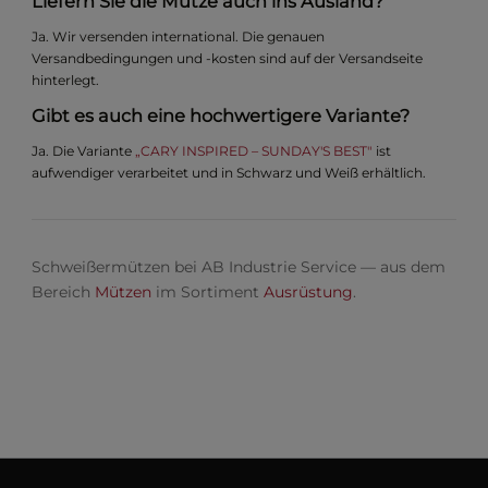
Liefern Sie die Mütze auch ins Ausland?
Ja. Wir versenden international. Die genauen
Versandbedingungen und -kosten sind auf der Versandseite
hinterlegt.
Gibt es auch eine hochwertigere Variante?
Ja. Die Variante
„CARY INSPIRED – SUNDAY'S BEST"
ist
aufwendiger verarbeitet und in Schwarz und Weiß erhältlich.
Schweißermützen bei AB Industrie Service — aus dem
Bereich
Mützen
im Sortiment
Ausrüstung
.