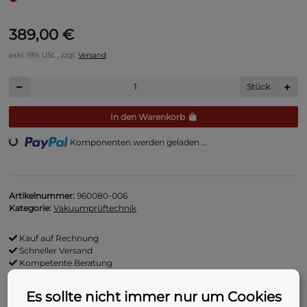
389,00 €
exkl. 19% USt. , zzgl.
Versand
Stück
In den Warenkorb
Komponenten werden geladen ...
Loading...
Artikelnummer:
960080-006
Kategorie:
Vakuumprüftechnik
Kauf auf Rechnung
Schneller Versand
Kompetente Beratung
Beschreibung
Es sollte nicht immer nur um Cookies