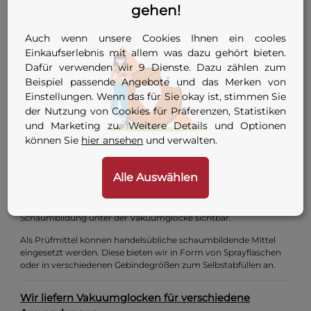
Vakuumglocke, für Außenkante
gehen!
verschiedene Längen
Auch wenn unsere Cookies Ihnen ein cooles
bestehend aus:
Sichtglas, flexibel, bruchstabil bei üblichem Gebrauch
Einkaufserlebnis mit allem was dazu gehört bieten.
eingedichtet mit einem weichen Profilgummi
Dafür verwenden wir 9 Dienste. Dazu zählen zum
Anschluß mit Kupplung
oder
Stecker NW 7.2
Anschlußschlauch 1,5 m
Beispiel passende Angebote und das Merken von
Einstellungen. Wenn das für Sie okay ist, stimmen Sie
Optional mit Vakuummeter ausgestattet!
der Nutzung von Cookies für Präferenzen, Statistiken
und Marketing zu. Weitere Details und Optionen
Beim Prüfen wird der auf Leckagen zu untersuchende Bereich
können Sie
hier ansehen
und verwalten.
der Schweißnaht oder Oberfläche mit einem schaumbildenden
Prüfmittel benetzt. Danach wird der Prüfbereich mit unseren
Vakuumglocken abgedeckt. Die Vakuumglocke steht über einen
Alle Auswählen
Vakuumschlauch mit dem Lecksuchgerät in Verbindung. Über
das Ventil der Vakuumglocke wird die Luft evakuiert. Eventuelle
Undichtigkeiten, Risse oder ähnliche Fehler werden nun durch
Schaumbildung unter der Vakuumglocke sichtbar.
Als Prüfmittel können handelsübliche schaumbildende Mittel
eingesetzt werden. Diese bieten wir in Form von Sprayflaschen
oder in verschiedenen Gebindegrößen zum Selbstabfüllen an.
Wir liefern Vakuumglocken für verschiedene