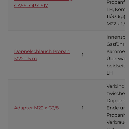
Propanfla
GASSTOP GS17
LH, Komb
11/33 kg)
M22 x 1,5
Innenschl
Gasführu
Doppelschlauch Propan
Kammer a
1
M22 – 5 m
Überwac
beidseitig
LH
Verbindu
zwischen
Doppelsc
Adapter M22 x G3/8
1
Ende un
Propanhan
Verbrauch