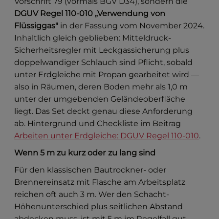
Vorschrift 79 (vormals BGV D34), sondern die
DGUV Regel 110-010 „Verwendung von
Flüssiggas"
in der Fassung vom November 2024.
Inhaltlich gleich geblieben: Mitteldruck-
Sicherheitsregler mit Leckgassicherung plus
doppelwandiger Schlauch sind Pflicht, sobald
unter Erdgleiche mit Propan gearbeitet wird —
also in Räumen, deren Boden mehr als 1,0 m
unter der umgebenden Geländeoberfläche
liegt. Das Set deckt genau diese Anforderung
ab. Hintergrund und Checkliste im Beitrag
Arbeiten unter Erdgleiche: DGUV Regel 110-010
.
Wenn 5 m zu kurz oder zu lang sind
Für den klassischen Bautrockner- oder
Brennereinsatz mit Flasche am Arbeitsplatz
reichen oft auch 3 m. Wer den Schacht-
Höhenunterschied plus seitlichen Abstand
abdecken muss, ist mit 5 m im Regelfall gut