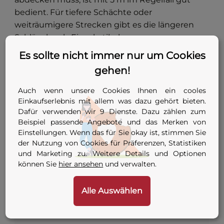
bedient. Für tiefere Schächte oder
weiträumigere Strecken gibt es die längeren
Schläuche als Einzelartikel:
Es sollte nicht immer nur um Cookies
Komplettset mit 3-m-Doppelschlauch
— die
kürzere und günstigere Variante.
gehen!
Doppelschlauch 10 m
— Einzelartikel,
Auch wenn unsere Cookies Ihnen ein cooles
kombiniert mit GASSTOP und Adapter aus
Einkaufserlebnis mit allem was dazu gehört bieten.
dem Set.
Dafür verwenden wir 9 Dienste. Dazu zählen zum
Beispiel passende Angebote und das Merken von
Doppelschlauch 20 m
— für besonders
Einstellungen. Wenn das für Sie okay ist, stimmen Sie
weiträumige Einsätze.
der Nutzung von Cookies für Präferenzen, Statistiken
und Marketing zu. Weitere Details und Optionen
können Sie
hier ansehen
und verwalten.
Technische Daten — Set-Zusammenstellung
Alle Auswählen
Merkmal
Wert