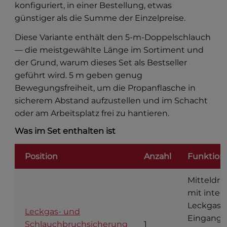
konfiguriert, in einer Bestellung, etwas
günstiger als die Summe der Einzelpreise.
Diese Variante enthält den 5-m-Doppelschlauch
— die meistgewählte Länge im Sortiment und
der Grund, warum dieses Set als Bestseller
geführt wird. 5 m geben genug
Bewegungsfreiheit, um die Propanflasche in
sicherem Abstand aufzustellen und im Schacht
oder am Arbeitsplatz frei zu hantieren.
Was im Set enthalten ist
Position
Anzahl
Funktion
Mitteldru
mit integr
Leckgass
Leckgas- und
Eingang
Schlauchbruchsicherung
1