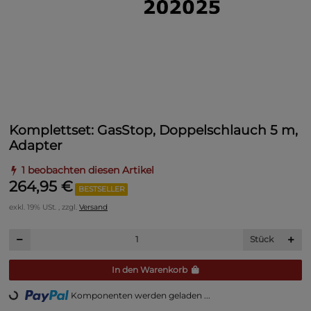
Komplettset: GasStop, Doppelschlauch 5 m,
Adapter
1 beobachten diesen Artikel
264,95 €
BESTSELLER
exkl. 19% USt. , zzgl.
Versand
Stück
In den Warenkorb
ng...
Komponenten werden geladen ...