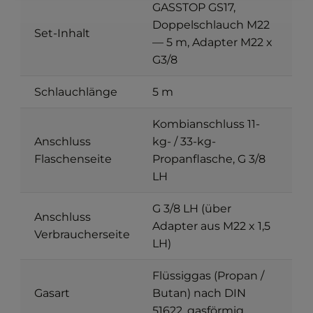
GASSTOP GS17,
Doppelschlauch M22
Set-Inhalt
— 5 m, Adapter M22 x
G3/8
Schlauchlänge
5 m
Kombianschluss 11-
Anschluss
kg- / 33-kg-
Flaschenseite
Propanflasche, G 3/8
LH
G 3/8 LH (über
Anschluss
Adapter aus M22 x 1,5
Verbraucherseite
LH)
Flüssiggas (Propan /
Gasart
Butan) nach DIN
51622, gasförmig