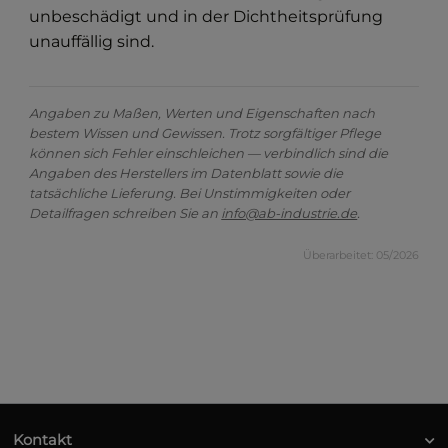
unbeschädigt und in der Dichtheitsprüfung
unauffällig sind.
Angaben zu Maßen, Werten und Eigenschaften nach
bestem Wissen und Gewissen. Trotz sorgfältiger Pflege
können sich Fehler einschleichen — verbindlich sind die
Angaben des Herstellers im Datenblatt sowie die
tatsächliche Lieferung. Bei Unstimmigkeiten oder
Detailfragen schreiben Sie an
info@ab-industrie.de
.
Überarbeitet: 05/2026
Kontakt