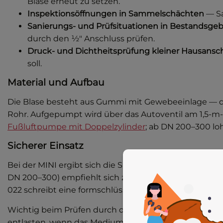
Blase erneut zu setzen.
Inspektionsöffnungen in Sammelschächten
— Sa
Sanierungs- und Prüfsituationen in Bestandsg
durch den ½″ Anschluss prüfen.
Druck- und Dichtheitsprüfung kleiner Hausansc
soll.
Material und Aufbau
Die Blase besteht aus Gummi mit Gewebeeinlage — di
Rohr. Aufgepumpt wird über das Autoventil am 1,5-m-S
Fußluftpumpe mit Doppelzylinder
; ab DN 200–300 lo
Sicherer Einsatz
Bei der MINI ergibt sich die Sicherung aus dem Schlauc
DN 200–300) empfiehlt sich zusätzlich eine
Sicherung
022 schreibt eine formschlüssige Ausschubsicherung mi
Wichtig beim Prüfen durch den Durchgang: Solange 
entlasten, wenn das Medium auf der Prüfseite vollstän