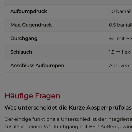
Aufpumpdruck
1,0 bar (a
Max. Gegendruck
0,5 bar (a
Durchgang
½″ mit BS
Schlauch
1,5 m flex
Anschluss Aufpumpen
Autovent
Häufige Fragen
Was unterscheidet die Kurze Absperrprüfblas
Der einzige funktionale Unterschied ist der integrier
zusätzlich einen ½″ Durchgang mit BSP-Außengewinde 