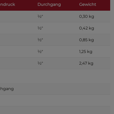
endruck
Durchgang
Gewicht
½″
0,30 kg
½″
0,42 kg
½″
0,85 kg
½″
1,25 kg
½″
2,47 kg
rchgang