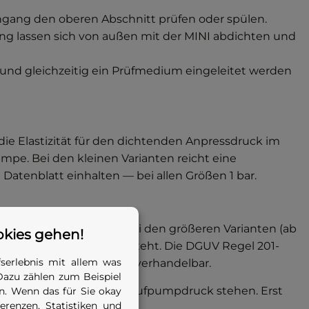
ang den oberen Abschnitt prüfen oder spülen.
g lassen sich von außen mit der MINI abdichten und
nd gleichzeitig ein Prüfmedium eingeleitet werden
e Elastizität für den dichtenden Anpressdruck im
mpe. Bei den kleinen Varianten reicht eine
atenblatt einhalten — bei allen Größen 1 bar.
tig als Auszieh-Mittel. Bei den größeren Varianten (ab
okies gehen!
hlauch unter Spannung steht. Die DGUV Regel 201-
serlebnis mit allem was
nden Blase ist das nicht verhandelbar.
Dazu zählen zum Beispiel
die Blase weiter unter Aufpumpdruck stehen. Erst
. Wenn das für Sie okay
renzen, Statistiken und