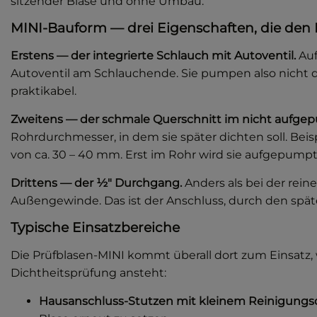
sitzender Blase und ohne Umbau.
MINI-Bauform — drei Eigenschaften, die den
Erstens — der integrierte Schlauch mit Autoventil.
Auf
Autoventil am Schlauchende. Sie pumpen also nicht d
praktikabel.
Zweitens — der schmale Querschnitt im nicht aufge
Rohrdurchmesser, in dem sie später dichten soll. Bei
von ca. 30 – 40 mm. Erst im Rohr wird sie aufgepumpt 
Drittens — der ½″ Durchgang.
Anders als bei der rein
Außengewinde. Das ist der Anschluss, durch den späte
Typische Einsatzbereiche
Die Prüfblasen-MINI kommt überall dort zum Einsatz, 
Dichtheitsprüfung ansteht:
Hausanschluss-Stutzen mit kleinem Reinigungs