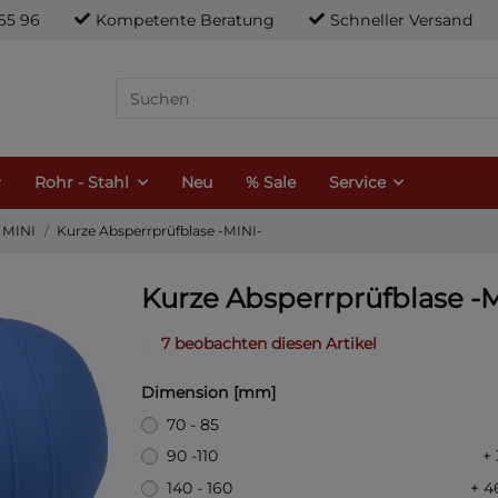
21 65 96
Kompetente Beratung
Schneller Versand
Rohr - Stahl
Neu
% Sale
Service
 MINI
Kurze Absperrprüfblase -MINI-
Kurze Absperrprüfblase -M
7 beobachten diesen Artikel
Dimension [mm]
70 - 85
90 -110
+ 
140 - 160
+ 4