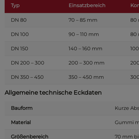
Typ
Einsatzbereich
Kon
DN 80
70 – 85 mm
80
DN 100
90 – 110 mm
80
DN 150
140 – 160 mm
10
DN 200 – 300
200 – 300 mm
20
DN 350 – 450
350 – 450 mm
30
Allgemeine technische Eckdaten
Bauform
Kurze Abs
Material
Gummi mi
Größenbereich
70 mm bi