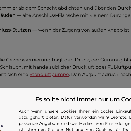
mmler ab dem Schacht abdichten und über den Durchg
ebäuden
— alte Anschluss-Flansche mit kleinem Durchgan
hluss-Stutzen
— wenn der Zugang von außen knapp ist u
e Gewebearmierung trägt den Druck, der Gummi gibt di
chlauch, mit handelsüblicher Druckluft oder Fußluftpu
hnt sich eine
Standluftpumpe
. Den Aufpumpdruck nach D
h selbst — er hält die Blase im Rohr und dient gleichzei
Es sollte nicht immer nur um Co
sleine
— gerade wenn der Schacht tiefer ist und der Sc
Auch wenn unsere Cookies Ihnen ein cooles Einkauf
t Sicherheitsfaktor 1,5 vor; bei einer unter Druck stehe
dazu gehört bieten. Dafür verwenden wir 9 Dienste. 
Druckmedium im gesperrten Rohrabschnitt steht, muss 
passende Angebote und das Merken von Einstellungen
ist, stimmen Sie der Nutzung von Cookies für Präfe
dig abgelassen ist.