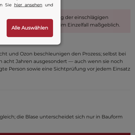
en Sie
hier ansehen
und
ersonen unter Beachtung der einschlägigen
sung und Prüfpflichten im Einzelfall maßgeblich.
Alle Auswählen
icht und Ozon beschleunigen den Prozess; selbst bei
ch acht Jahren ausgesondert — auch wenn sie noch
gte Person sowie eine Sichtprüfung vor jedem Einsatz
leich; die Blase unterscheidet sich nur in Bauform