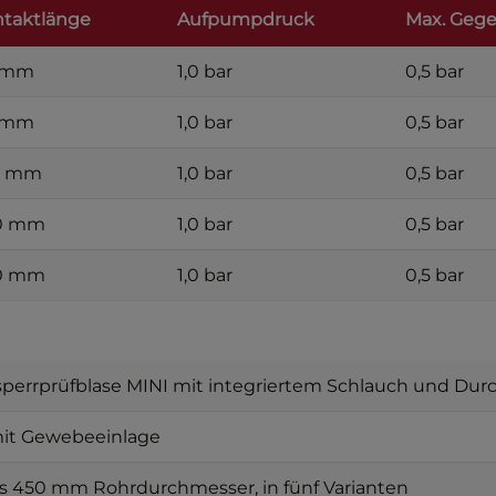
taktlänge
Aufpumpdruck
Max. Geg
 mm
1,0 bar
0,5 bar
 mm
1,0 bar
0,5 bar
0 mm
1,0 bar
0,5 bar
0 mm
1,0 bar
0,5 bar
0 mm
1,0 bar
0,5 bar
perrprüfblase MINI mit integriertem Schlauch und Du
t Gewebeeinlage
s 450 mm Rohrdurchmesser, in fünf Varianten