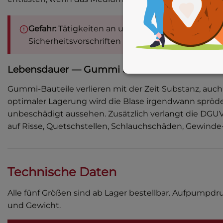
Gefahr:
Tätigkeiten an unter Druck stehenden A
Sicherheitsvorschriften durchgeführt werden. V
Lebensdauer — Gummi altert
Gummi-Bauteile verlieren mit der Zeit Substanz, auch
optimaler Lagerung wird die Blase irgendwann spröd
unbeschädigt aussehen. Zusätzlich verlangt die DGUV 
auf Risse, Quetschstellen, Schlauchschäden, Gewinde
Technische Daten
Alle fünf Größen sind ab Lager bestellbar. Aufpumpdr
und Gewicht.