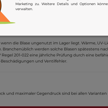
Marketing zu. Weitere Details und Optionen könn
verwalten.
nlagen und Komponenten dürfen nur durch befähigte P
or Gebrauch sind Gefährdungsbeurteilung, Betriebsanwei
 wenn die Blase ungenutzt im Lager liegt. Wärme, UV-L
e. Branchenüblich werden solche Blasen spätestens na
Regel 201-022 eine jährliche Prüfung durch eine befähi
-Beschädigungen und Ventilfehler.
uck und maximaler Gegendruck sind bei allen Varianten g