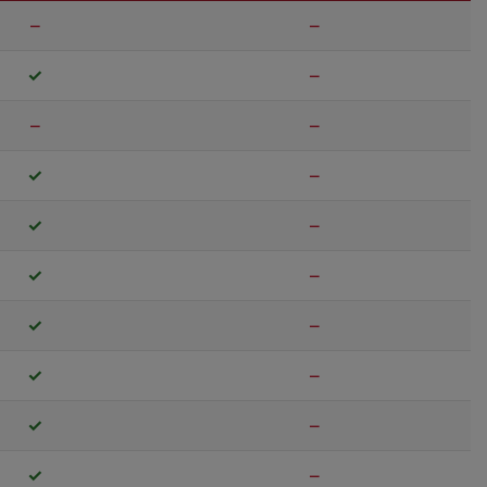
–
–
✓
–
–
–
✓
–
✓
–
✓
–
✓
–
✓
–
✓
–
✓
–