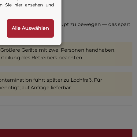
en Sie
hier ansehen
und
ne die Zentrierung überhaupt zu bewegen — das spart
Alle Auswählen
 Größere Geräte mit zwei Personen handhaben,
teilung des Betreibers beachten.
tamination führt später zu Lochfraß. Für
tigt; auf Anfrage lieferbar.