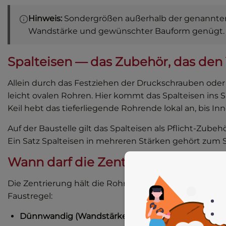
Hinweis:
Sondergrößen außerhalb der genannten 
Wandstärke und gewünschter Bauform genügt.
Spalteisen — das Zubehör, das de
Allein durch das Festziehen der Druckschrauben oder 
leicht ovalen Rohren. Hier kommt das Spalteisen ins S
Keil hebt das tieferliegende Rohrende lokal an, bis 
Auf der Baustelle gilt das Spalteisen als Pflicht-Zube
Ein Satz Spalteisen in mehreren Stärken gehört zum
Wann darf die Zentrierung gelöst 
Die Zentrierung hält die Rohrenden in Position, bis d
Faustregel:
Dünnwandig (Wandstärke ≤ 6 mm):
Lösen nach 80 