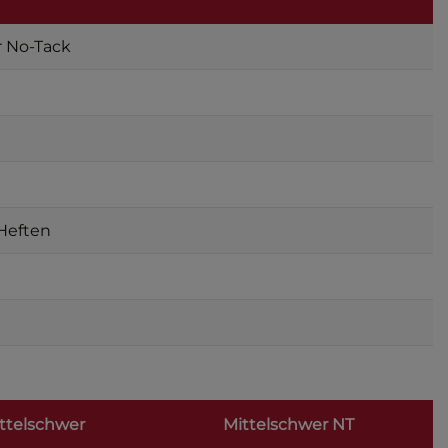
r No-Tack
 Heften
ttelschwer
Mittelschwer NT