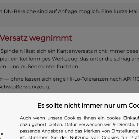
DN-Bereiche sind auf Anfrage möglich. Eine kurze Mai
n Versatz wegnimmt
Spindeln lässt sich ein Kantenversatz nicht immer bes
piel: ein keilförmiges Werkzeug, das unter die schräg a
Innen- und Außenmantel fluchten.
hör — ohne lassen sich enge Hi-Lo-Toleranzen nach API 11
 Schweißerwerkzeug.
werden?
Es sollte nicht immer nur um Co
ie Wurzel die Last übernimmt. Wird sie zu früh gelöst, 
Auch wenn unsere Cookies Ihnen ein cooles Einkauf
dazu gehört bieten. Dafür verwenden wir 9 Dienste. 
passende Angebote und das Merken von Einstellungen
% der Wurzel.
ist, stimmen Sie der Nutzung von Cookies für Präfe