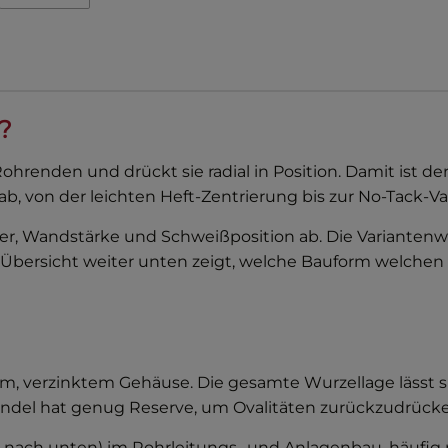
?
ohrenden und drückt sie radial in Position. Damit ist 
ab, von der leichten Heft-Zentrierung bis zur No-Tack-Va
, Wandstärke und Schweißposition ab. Die Variantenwah
 Übersicht weiter unten zeigt, welche Bauform welchen
m, verzinktem Gehäuse. Die gesamte Wurzellage lässt si
indel hat genug Reserve, um Ovalitäten zurückzudrück
5G nach unten) im Rohrleitungs- und Anlagenbau, häufig