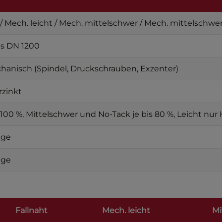
 / Mech. leicht / Mech. mittelschwer / Mech. mittelschwe
is DN 1200
hanisch (Spindel, Druckschrauben, Exzenter)
rzinkt
 100 %, Mittelschwer und No-Tack je bis 80 %, Leicht nur
age
age
Fallnaht
Mech. leicht
Mi