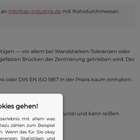
l an
info@ab-industrie.de
mit Rohrdurchmesser,
eitigen — vor allem bei Wandstärken-Toleranzen oder
ngefasten Brücken der Zentrierung getrieben wird. Der
04 oder DIN EN ISO 5817 in der Praxis kaum einhalten.
okies gehen!
schrumpft die noch heiße Wurzel und kann reißen.
serlebnis mit allem was
Dazu zählen zum Beispiel
. Wenn das für Sie okay
renzen, Statistiken und