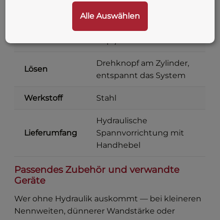
Alle Auswählen
jede Lage (waagerecht,
Einbaulage
senkrecht, schräg, über
Kopf)
Drehknopf am Zylinder,
Lösen
entspannt das System
Werkstoff
Stahl
Hydraulische
Lieferumfang
Spannvorrichtung mit
Handhebel
Passendes Zubehör und verwandte
Geräte
Wer ohne Hydraulik auskommt — bei kleineren
Nennweiten, dünnerer Wandstärke oder