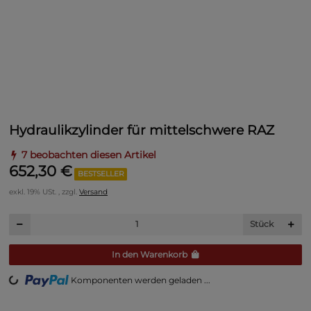
Hydraulikzylinder für mittelschwere RAZ
7 beobachten diesen Artikel
652,30 €
BESTSELLER
exkl. 19% USt. , zzgl.
Versand
Stück
oading...
In den Warenkorb
Komponenten werden geladen ...