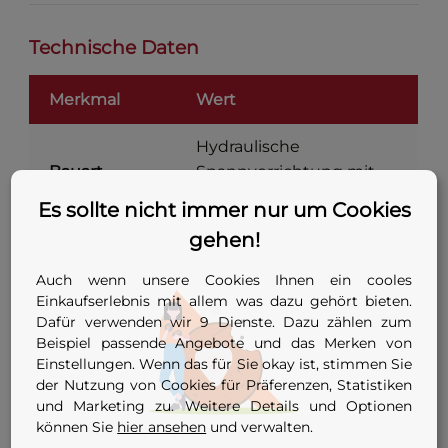
Technische Daten
Merkmal
Wert
Hydraulische
Bauart
Spannvorrichtung mit
fest verbautem Zylinder
Es sollte nicht immer nur um Cookies
gehen!
Antrieb
Handhebel-Pumpe
Auch wenn unsere Cookies Ihnen ein cooles
Mittelschwere
Einkaufserlebnis mit allem was dazu gehört bieten.
hydraulische
Dafür verwenden wir 9 Dienste. Dazu zählen zum
Kompatibilität
Rohraußenzentrierung,
Beispiel passende Angebote und das Merken von
DN 300 bis DN 2000
Einstellungen. Wenn das für Sie okay ist, stimmen Sie
der Nutzung von Cookies für Präferenzen, Statistiken
und Marketing zu. Weitere Details und Optionen
Greift in 4 Klauen der
Aufnahme
können Sie
hier ansehen
und verwalten.
RAZ (2 pro Seite)