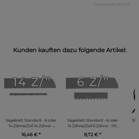
Überarbeitet: 05/2026
Kunden kauften dazu folgende Artikel:
Sägeblatt Standard - 6 oder
Sägeblatt Standard - 6 oder
SET
14 Zähne/Zoll 14 Zähne -
14 Zähne/Zoll 6 Zähne - PE,
Stahl und Duktilguss 600
PP und Grauguß 400 mm -
16,46 €
*
8,72 €
*
mm - DN 400
DN 200