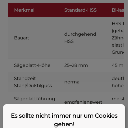
Merkmal
Standard-HSS
Bi-lasti
HSS-Bi
(gehär
durchgehend
Bauart
Zähne,
HSS
elastis
Grundk
Sägeblatt-Höhe
25–28 mm
45 m
Standzeit
deutli
normal
Stahl/Duktilguss
höher
Sägeblattführung
meist 
empfehlenswert
nötig
nötig
Es sollte nicht immer nur um Cookies
höher,
Stückpreis
günstiger
gehen!
langle