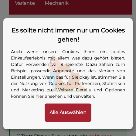
Variante
Mechanik
1
Teleskopauszug, Schnellklemmung
Es sollte nicht immer nur um Cookies
2
Kurbelhub, ideal für Meterriss
gehen!
Kurbelhub + Teleskopauszug, bis
Auch wenn unsere Cookies Ihnen ein cooles
3
2,20 m
Einkaufserlebnis mit allem was dazu gehört bieten.
Dafür verwenden wir 9 Dienste. Dazu zählen zum
Beispiel passende Angebote und das Merken von
Kurbelhub + Teleskopauszug, bis
4
Einstellungen. Wenn das für Sie okay ist, stimmen Sie
2,95 m
der Nutzung von Cookies für Präferenzen, Statistiken
und Marketing zu. Weitere Details und Optionen
Alle Varianten: Schnellklemmung, wetterfestes
können Sie
hier ansehen
und verwalten.
Aluminium, 5/8″-11-Gewinde, Farbe schwarz. Die
Varianten 2, 3 und 4 mit klappbaren
Alle Auswählen
Gummikappen für Innen- und Außenbereich.
Tipp:
Dieses Stativ trägt die
optischen