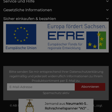
Service und Hilfe
Gesetzliche Informationen
Sicher einkaufen & bezahlen
Bitte senden Sie mir entsprechend Ihrer
Datenschutzerklärung
regelmäßig und jederzeit widerruflich Informationen zu Ihrem
Produktsortiment per E-Mail zu.
Abonnieren
Spamschutz aktiv
Jemand aus
Neumarkt-Sankt Veit
kaufte
© AB Industrie Service
• * Alle Preise zzgl. gesetzlicher USt., zzgl.
Rohrschnellspanner "WJ" 5"-9"
Versand
.