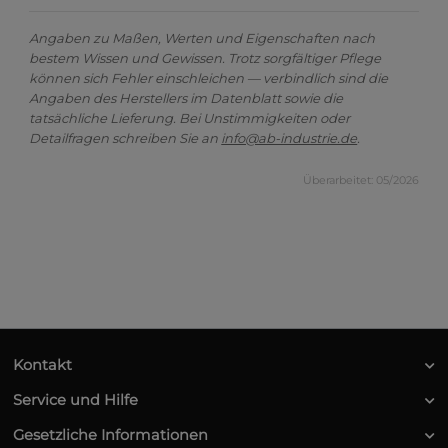
Angaben zu Maßen, Werten und Eigenschaften nach
bestem Wissen und Gewissen. Trotz sorgfältiger Pflege
können sich Fehler einschleichen — verbindlich sind die
Angaben des Herstellers im Datenblatt sowie die
tatsächliche Lieferung. Bei Unstimmigkeiten oder
Detailfragen schreiben Sie an
info@ab-industrie.de
.
Überarbeitet: 05/2026
Kontakt
Service und Hilfe
Gesetzliche Informationen