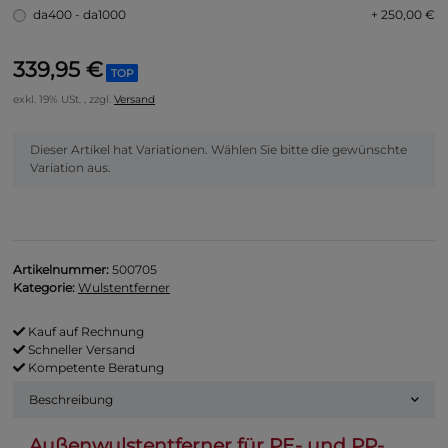
da400 - da1000
+ 250,00 €
339,95 €
TOP
exkl. 19% USt. , zzgl.
Versand
x
Dieser Artikel hat Variationen. Wählen Sie bitte die gewünschte
Variation aus.
Artikelnummer:
500705
Kategorie:
Wulstentferner
Kauf auf Rechnung
Schneller Versand
Kompetente Beratung
Beschreibung
Außenwulstentferner für PE- und PP-