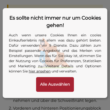
Achtung:
Im Übergangsbereich um
DA400 funktionieren beide Modelle. Wer
Es sollte nicht immer nur um Cookies
hauptsächlich Verteilernetze in DA90 bis
gehen!
DA315 schweißt, ist mit dem kleinen
Auch wenn unsere Cookies Ihnen ein cooles
Modell besser bedient — leichter im
Einkaufserlebnis mit allem was dazu gehört bieten.
Handling, günstiger im
Dafür verwenden wir 9 Dienste. Dazu zählen zum
Anschaffungspreis. Wer regelmäßig
Beispiel passende Angebote und das Merken von
Transportleitungen ab DA450 baut,
Einstellungen. Wenn das für Sie okay ist, stimmen Sie
braucht das große.
der Nutzung von Cookies für Präferenzen, Statistiken
und Marketing zu. Weitere Details und Optionen
können Sie
hier ansehen
und verwalten.
Alle Auswählen
In sechs Schritten zur sauberen Naht
Werkzeug aus dem Aluminiumkoffer
nehmen und über die Schweißnaht legen.
Vorderen und hinteren Positionierungsblock