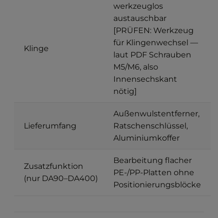
werkzeuglos
austauschbar
[PRÜFEN: Werkzeug
für Klingenwechsel —
Klinge
laut PDF Schrauben
M5/M6, also
Innensechskant
nötig]
Außenwulstentferner,
Lieferumfang
Ratschenschlüssel,
Aluminiumkoffer
Bearbeitung flacher
Zusatzfunktion
PE-/PP-Platten ohne
(nur DA90–DA400)
Positionierungsblöcke