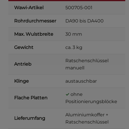
Wawi-Artikel
500705-001
Rohrdurchmesser
DA90 bis DA400
Max. Wulstbreite
30 mm
Gewicht
ca. 3 kg
c
Ratschenschlüssel
Antrieb
manuell
Klinge
austauschbar
✓
ohne
Flache Platten
Positionierungsblöcke
Aluminiumkoffer +
T
Lieferumfang
Ratschenschlüssel