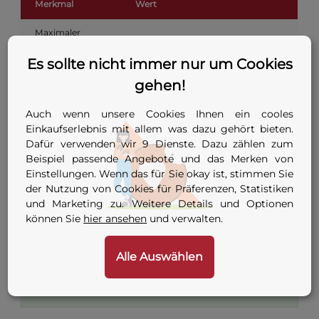
Merkmal
Wert
Maximaler
75 mm
Schneid-Ø
Es sollte nicht immer nur um Cookies
Geeignete
PE-HD, PVC, Verbundrohr,
gehen!
Materialien
Schläuche
Auch wenn unsere Cookies Ihnen ein cooles
Gehäusematerial
Magnesium-Druckguss
Einkaufserlebnis mit allem was dazu gehört bieten.
Gewicht
1.746 g
Dafür verwenden wir 9 Dienste. Dazu zählen zum
Beispiel passende Angebote und das Merken von
Antrieb
Zahngeführter Klingenvorschub
Einstellungen. Wenn das für Sie okay ist, stimmen Sie
der Nutzung von Cookies für Präferenzen, Statistiken
Klingenwechsel
möglich
und Marketing zu. Weitere Details und Optionen
können Sie
hier ansehen
und verwalten.
Schnellrückzug durch Öffnen der
Rückzug
Schere
Alle Auswählen
Tipp:
Alle Rohrscheren im Sortiment finden Sie in der
Rohrscheren-Übersicht
— von Ø 26 mm bis Ø 75 mm.