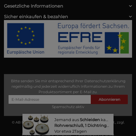
Gesetzliche Informationen
Sicher einkaufen & bezahlen
Bitte senden Sie mir entsprechend Ihrer
Datenschutzerklärung
regelmäßig und jederzeit widerruflich Informationen zu Ihrem
Produktsortiment per E-Mail zu.
Abonnieren
Spamschutz aktiv
Jemand aus
Schleiden
kaufte gerade
© AB Industrie Service
• * Alle Preise zzgl. gesetzlicher USt., zzgl.
Rohrverschluß, 1 Dichtring, Ø 296 - 320 mm
Versand
.
Vor etwa 2Tagen​
Move - JTL-Shop 5 Template
• Powered by
JTL-Shop