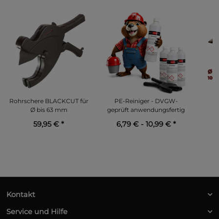
Rohrschere BLACKCUT für
PE-Reiniger - DVGW-
Ø bis 63 mm
geprüft anwendungsfertig
"
SCH
59,95 €
*
6,79 € -
10,99 €
*
Kontakt
Service und Hilfe