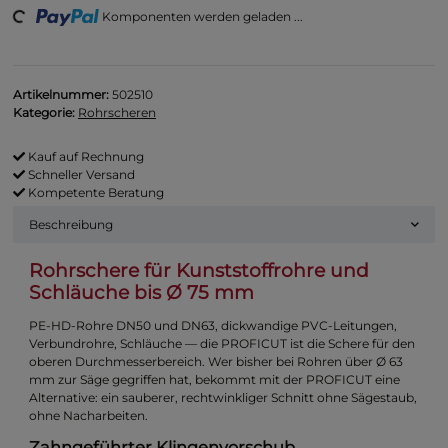
ng...
Komponenten werden geladen ...
Artikelnummer:
502510
Kategorie:
Rohrscheren
Kauf auf Rechnung
Schneller Versand
Kompetente Beratung
Beschreibung
Rohrschere für Kunststoffrohre und
Schläuche bis Ø 75 mm
PE-HD-Rohre DN50 und DN63, dickwandige PVC-Leitungen,
Verbundrohre, Schläuche — die PROFICUT ist die Schere für den
oberen Durchmesserbereich. Wer bisher bei Rohren über Ø 63
mm zur Säge gegriffen hat, bekommt mit der PROFICUT eine
Alternative: ein sauberer, rechtwinkliger Schnitt ohne Sägestaub,
ohne Nacharbeiten.
Zahngeführter Klingenvorschub