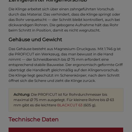
Die Klinge arbeitet sich über einen zahngeführten Vorschub
durch das Material. Das verhindert, dass die Klinge springt oder
das Rohr verquetscht — der Schnitt bleibt kontrolliert, auch bei
dickwandigen Rohren. Die gebogene Aufnahme hält das Rohr
beim Schnitt in Position, damit es nicht wegrutscht.
Gehäuse und Gewicht
Das Gehäuse besteht aus Magnesium-Druckguss. Mit 1.746 g ist
die PROFICUT ein Werkzeug, das man bewusst in die Hand
nimmt — der Schneidbereich bis Ø 75 mm erfordert eine
entsprechend stabile Bauweise. Der ergonomisch geformte Griff
überträgt die Handkraft gleichmäßig auf den Klingenvorschub.
Die Klinge liegt geschützt im Scherenkörper; nach dem Schnitt
öffnet sich die Schere und zieht die Klinge zurück.
Achtung:
Die PROFICUT ist für Rohrdurchmesser bis
maximal Ø 75 mm ausgelegt. Für kleinere Rohre bis Ø 63
mm gibt es die leichtere
BLACKCUT 63
(605 g).
Technische Daten