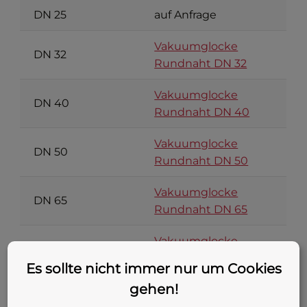
DN 25
auf Anfrage
Vakuumglocke
DN 32
Rundnaht DN 32
Vakuumglocke
DN 40
Rundnaht DN 40
Vakuumglocke
DN 50
Rundnaht DN 50
Vakuumglocke
DN 65
Rundnaht DN 65
Vakuumglocke
DN 80
Rundnaht DN 80
Es sollte nicht immer nur um Cookies
gehen!
DN 100
diese Seite