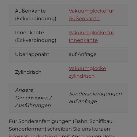
Außenkante
Vakuumglocke für
(Eckverbindung)
Außenkante
Innenkante
Vakuumglocke für
(Eckverbindung)
Innenkante
Überlappnaht
auf Anfrage
Vakuumglocke
Zylindrisch
zylindrisch
Andere
Sonderanfertigungen
Dimensionen /
auf Anfrage
Ausführungen
Für Sonderanfertigungen (Bahn, Schiffbau,
Sonderformen) schreiben Sie uns kurz an
info@ab-industrie.de
mit Angabe von Rohr-