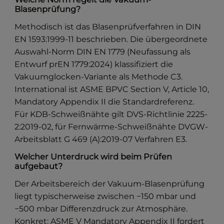
Blasenprüfung?
Methodisch ist das Blasenprüfverfahren in DIN
EN 1593:1999-11 beschrieben. Die übergeordnete
Auswahl-Norm DIN EN 1779 (Neufassung als
Entwurf prEN 1779:2024) klassifiziert die
Vakuumglocken-Variante als Methode C3.
International ist ASME BPVC Section V, Article 10,
Mandatory Appendix II die Standardreferenz.
Für KDB-Schweißnähte gilt DVS-Richtlinie 2225-
2:2019-02, für Fernwärme-Schweißnähte DVGW-
Arbeitsblatt G 469 (A):2019-07 Verfahren E3.
Welcher Unterdruck wird beim Prüfen
aufgebaut?
Der Arbeitsbereich der Vakuum-Blasenprüfung
liegt typischerweise zwischen −150 mbar und
−500 mbar Differenzdruck zur Atmosphäre.
Konkret: ASME V Mandatory Appendix II fordert