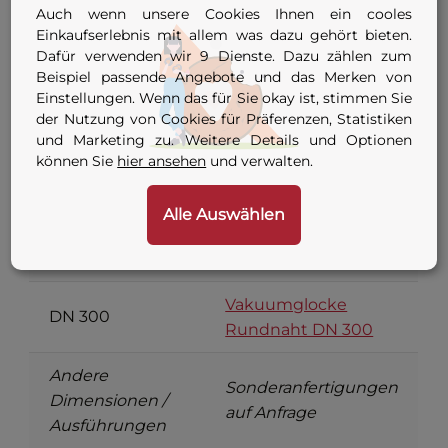
Auch wenn unsere Cookies Ihnen ein cooles
Vakuumglocke
DN 125
Einkaufserlebnis mit allem was dazu gehört bieten.
Rundnaht DN 125
Dafür verwenden wir 9 Dienste. Dazu zählen zum
Beispiel passende Angebote und das Merken von
Vakuumglocke
Einstellungen. Wenn das für Sie okay ist, stimmen Sie
DN 150
Rundnaht DN 150
der Nutzung von Cookies für Präferenzen, Statistiken
und Marketing zu. Weitere Details und Optionen
können Sie
hier ansehen
und verwalten.
Vakuumglocke
DN 200
Rundnaht DN 200
Alle Auswählen
Vakuumglocke
DN 250
Rundnaht DN 250
Vakuumglocke
DN 300
Rundnaht DN 300
Andere
Sonderanfertigungen
Dimensionen /
auf Anfrage
Ausführungen