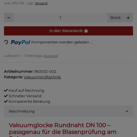
exkl. 19% USt. , zzgl.
Versand
Stück
ing...
In den Warenkorb
Komponenten werden geladen ...
Lieferzeit:
1 - 3 Werktage
(Ausland)
Artikelnummer:
960032-002
Kategorie:
Vakuumprüftechnik
Kauf auf Rechnung
Schneller Versand
Kompetente Beratung
Beschreibung
Vakuumglocke Rundnaht DN 100 –
passgenau für die Blasenprüfung am