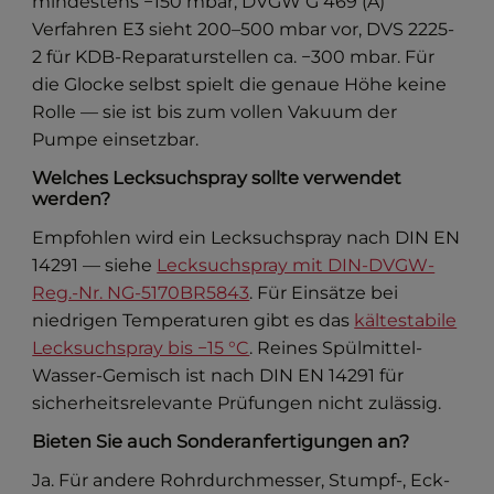
mindestens −150 mbar, DVGW G 469 (A)
Verfahren E3 sieht 200–500 mbar vor, DVS 2225-
2 für KDB-Reparaturstellen ca. −300 mbar. Für
die Glocke selbst spielt die genaue Höhe keine
Rolle — sie ist bis zum vollen Vakuum der
Pumpe einsetzbar.
Welches Lecksuchspray sollte verwendet
werden?
Empfohlen wird ein Lecksuchspray nach DIN EN
14291 — siehe
Lecksuchspray mit DIN-DVGW-
Reg.-Nr. NG-5170BR5843
. Für Einsätze bei
niedrigen Temperaturen gibt es das
kältestabile
Lecksuchspray bis −15 °C
. Reines Spülmittel-
Wasser-Gemisch ist nach DIN EN 14291 für
sicherheitsrelevante Prüfungen nicht zulässig.
Bieten Sie auch Sonderanfertigungen an?
Ja. Für andere Rohrdurchmesser, Stumpf-, Eck-