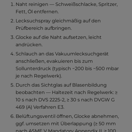
Naht reinigen — Schweißschlacke, Spritzer,
Fett, Öl entfernen.
Lecksuchspray gleichmäßig auf den
Prüfbereich aufbringen.
Glocke auf die Naht aufsetzen, leicht
andrücken.
Schlauch an das Vakuumlecksuchgerät
anschließen, evakuieren bis zum
Sollunterdruck (typisch −200 bis −500 mbar
je nach Regelwerk).
Durch das Sichtglas auf Blasenbildung
beobachten — Haltezeit nach Regelwerk: ≥
10 s nach DVS 2225-2, ≥ 30 s nach DVGW G
469 (A) Verfahren E3.
Belüftungsventil öffnen, Glocke abnehmen,
ggf. umsetzen mit Überlappung (≥ 50 mm
nach ASME V Mandatory Appendix II, ≥ 100