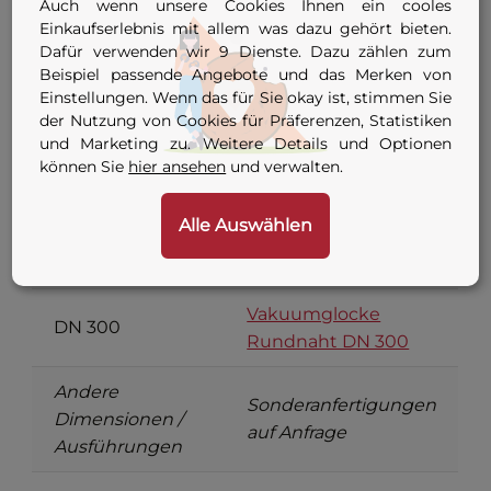
Auch wenn unsere Cookies Ihnen ein cooles
Einkaufserlebnis mit allem was dazu gehört bieten.
Vakuumglocke
DN 125
Dafür verwenden wir 9 Dienste. Dazu zählen zum
Rundnaht DN 125
Beispiel passende Angebote und das Merken von
Einstellungen. Wenn das für Sie okay ist, stimmen Sie
Vakuumglocke
DN 150
der Nutzung von Cookies für Präferenzen, Statistiken
Rundnaht DN 150
und Marketing zu. Weitere Details und Optionen
können Sie
hier ansehen
und verwalten.
DN 200
diese Seite
Alle Auswählen
Vakuumglocke
DN 250
Rundnaht DN 250
Vakuumglocke
DN 300
Rundnaht DN 300
Andere
Sonderanfertigungen
Dimensionen /
auf Anfrage
Ausführungen