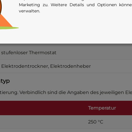
Marketing zu. Weitere Details und Optionen könn
verwalten.
ca. 8 kg
IP 23
doppelwandig, pulverbeschichtet, Innen verzinkt
stufenloser Thermostat
Elektrodentrockner, Elektrodenheber
ntyp
ierung. Verbindlich sind die Angaben des jeweiligen Ele
Temperatur
250 °C