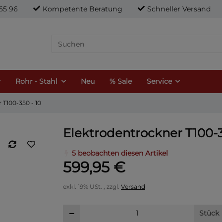
21 65 96
Kompetente Beratung
Schneller Versand
Rohr - Stahl
Neu
% Sale
Service
 T100-350 - 10
Elektrodentrockner T100-3
5 beobachten diesen Artikel
599,95 €
exkl. 19% USt. , zzgl.
Versand
Stück