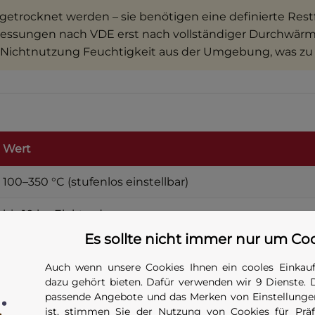
getrocknet werden – sie benötigen eine definierte Restf
ommessungen nach VDE erst nach vollständiger Durchwä
 Nichtnutzung Feuchtigkeit aus der Umgebung, was zu
Wert
100–350 °C (stufenlos einstellbar)
bis 10 kg Elektroden
Es sollte nicht immer nur um Co
450 W
Auch wenn unsere Cookies Ihnen ein cooles Einkauf
230 V / 50 Hz (Schuko)
dazu gehört bieten. Dafür verwenden wir 9 Dienste. 
passende Angebote und das Merken von Einstellungen
610 × 155 × 160 mm
ist, stimmen Sie der Nutzung von Cookies für Präfe