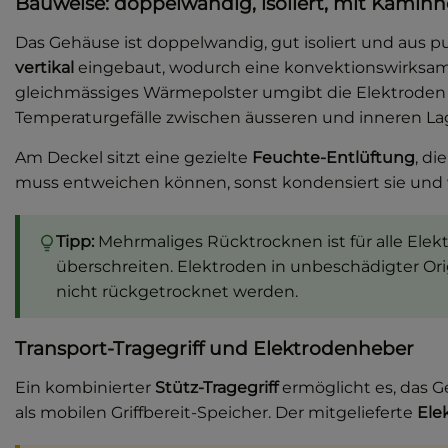
Bauweise: doppelwandig, isoliert, mit Kamin
Das Gehäuse ist doppelwandig, gut isoliert und aus p
vertikal
eingebaut, wodurch eine konvektionswirksame 
gleichmässiges Wärmepolster umgibt die Elektroden v
Temperaturgefälle zwischen äusseren und inneren La
Am Deckel sitzt eine gezielte
Feuchte-Entlüftung
, di
muss entweichen können, sonst kondensiert sie und
Tipp:
Mehrmaliges Rücktrocknen ist für alle Elek
überschreiten. Elektroden in unbeschädigter Ori
nicht rückgetrocknet werden.
Transport-Tragegriff und Elektrodenheber
Ein kombinierter
Stütz-Tragegriff
ermöglicht es, das G
als mobilen Griffbereit-Speicher. Der mitgelieferte
Ele