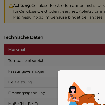
Achtung:
Cellulose-Elektroden dürfen nicht rück
für Cellulose-Elektroden geeignet. Ableitstr
Magnesiumoxid im Gehäuse bindet bei längerer
Technische Daten
Merkmal
Temperaturbereich
Fassungsvermögen
Heizleistung
Eingangsspannung
Maße (H × B × T)