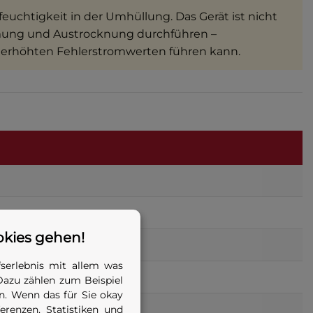
euchtigkeit in der Umhüllung. Das Gerät ist nicht
rmung und Austrocknung durchführen –
 erhöhten Fehlerstromwerten führen kann.
okies gehen!
serlebnis mit allem was
Dazu zählen zum Beispiel
. Wenn das für Sie okay
renzen, Statistiken und