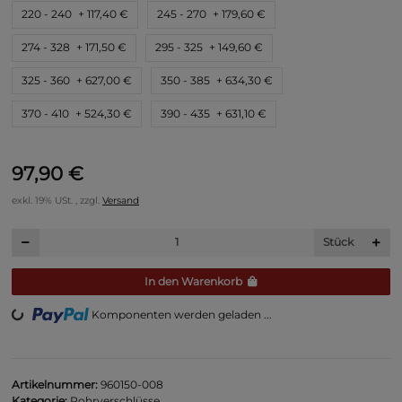
220 - 240
+ 117,40 €
245 - 270
+ 179,60 €
274 - 328
+ 171,50 €
295 - 325
+ 149,60 €
325 - 360
+ 627,00 €
350 - 385
+ 634,30 €
370 - 410
+ 524,30 €
390 - 435
+ 631,10 €
97,90 €
exkl. 19% USt. , zzgl.
Versand
Stück
In den Warenkorb
Komponenten werden geladen ...
Loading...
Artikelnummer:
960150-008
Kategorie:
Rohrverschlüsse