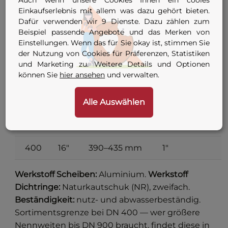
250
10"
245–270 mm
1"
Einkaufserlebnis mit allem was dazu gehört bieten.
Dafür verwenden wir 9 Dienste. Dazu zählen zum
275
11"
274–328 mm
1"
Beispiel passende Angebote und das Merken von
Einstellungen. Wenn das für Sie okay ist, stimmen Sie
der Nutzung von Cookies für Präferenzen, Statistiken
300
12"
295–325 mm
1"
und Marketing zu. Weitere Details und Optionen
können Sie
hier ansehen
und verwalten.
325
13"
325–360 mm
1"
350
14"
350–385 mm
1"
Alle Auswählen
375
15"
370–410 mm
1"
400
16"
390–435 mm
1"
Werkstoff Scheiben:
Aluminium.
Werkstoff
Dichtringe:
Naturkautschuk (NR), zweifach.
Beständigkeit:
nutz- und abwasserbeständig.
Sortimentsgrenze bei DN 400 — wer größere
Nennweiten bis DN 900 braucht, findet diese in