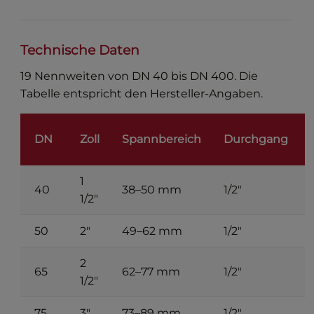
Technische Daten
19 Nennweiten von DN 40 bis DN 400. Die
Tabelle entspricht den Hersteller-Angaben.
DN
Zoll
Spannbereich
Durchgang
1
40
38–50 mm
1/2"
1/2"
50
2"
49–62 mm
1/2"
2
65
62–77 mm
1/2"
1/2"
75
3"
73–89 mm
1/2"