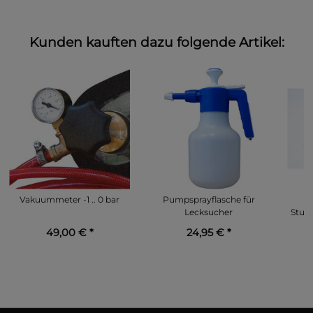
Kunden kauften dazu folgende Artikel:
Vakuummeter -1 .. 0 bar
Pumpsprayflasche für
Lecksucher
Stum
49,00 €
*
24,95 €
*