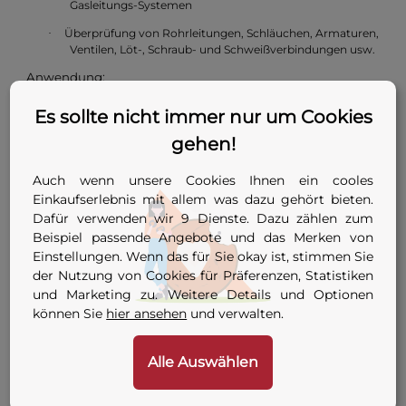
Gasleitungs-Systemen
Überprüfung von Rohrleitungen, Schläuchen, Armaturen,
·
Ventilen, Löt-, Schraub- und Schweißverbindungen usw.
Anwendung:
Unsere Angaben sind Empfehlungen aufgrund unserer
Es sollte nicht immer nur um Cookies
Erfahrungen. Ohne Prüfung auf Eignung für den
jeweiligen Einsatzzweck und ohne Vorversuche, sowie bei
gehen!
unsachgemäßer Handhabung keinerlei Haftung für
eventuelle Schäden. Zu prüfende Teile müssen unter
Auch wenn unsere Cookies Ihnen ein cooles
Druck stehen. Dose vor Gebrauch schütteln - verdächtige
Einkaufserlebnis mit allem was dazu gehört bieten.
Stellen einsprühen, Blasenbildung zeigt, bei
Dafür verwenden wir 9 Dienste. Dazu zählen zum
sachgemäßer Anwendung, Leck an.
Beispiel passende Angebote und das Merken von
Nicht in das Innere von sauerstoffführenden Leitungen
Einstellungen. Wenn das für Sie okay ist, stimmen Sie
gelangen lassen.
der Nutzung von Cookies für Präferenzen, Statistiken
Nur für den gewerblichen Gebrauch!
und Marketing zu. Weitere Details und Optionen
können Sie
hier ansehen
und verwalten.
Ausführung vor Frost schützen!
Stets vor Einsatz Sicherheitsdatenblatt beachten.
Alle Auswählen
Inhalt:
30,00 l